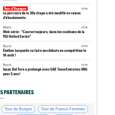
Tour d'Espagne
07/08
Le parcours de la 20e étape a été modifié en raison
d'éboulements
Média
07/08
Web-série : "Course toujours, dans les coulisses de la
FDJ United Series"
Route
07/08
Émilien Jacquelin va faire ses débuts en compétition le
16 août !
Route
07/08
Isaac Del Toro a prolongé avec UAE Team Emirates-XRG
pour 5 ans !
Route
07/08
Gesink : "Quand je suis passé pro, le dopage était
S PARTENAIRES
monnaie courante"
Transfert
07/08
Le Mercato vélo est ouvert... toutes les dernières infos
Tour de Burgos
Tour de France Femmes
et rumeurs