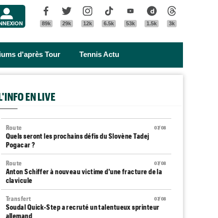
Menu
Facebook
Twitter
Instagram
Tik Tok
Youtube
Dailymotion
Threads
NNEXION
89k
29k
12k
6.5k
53k
1.5k
3k
riums d'après Tour
Tennis Actu
L'INFO EN LIVE
Route
07/08
Quels seront les prochains défis du Slovène Tadej
Pogacar ?
Route
07/08
Anton Schiffer à nouveau victime d'une fracture de la
clavicule
Transfert
07/08
Soudal Quick-Step a recruté un talentueux sprinteur
allemand