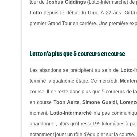
tour de
Joshua Giddings
(Lotto-Intermarché) de 
Lotto
depuis le début du
Giro
.
À 22 ans,
Gidd
premier Grand Tour en carrière. Une première expé
Lotto n'a plus que 5 coureurs en course
Les abandons se précipitent au sein de
Lotto-
terminé la quatrième étape. Ce mercredi,
Mente
course. Il ne reste donc plus que 5 coureurs de l
en course
Toon Aerts
,
Simone Gualdi
,
Lorenz
moment,
Lotto-Intermarché
n'a pas communiqué 
abandonner, alors qu'il restait 95 kilomètres à parc
notamment jouer un rôle d'équipier sur la course.