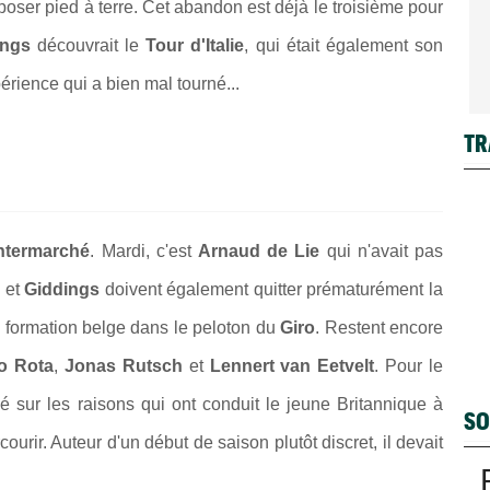
poser pied à terre. Cet abandon est déjà le troisième pour
ings
découvrait le
Tour d'Italie
, qui était également son
rience qui a bien mal tourné...
TR
Intermarché
. Mardi, c'est
Arnaud de Lie
qui n'avait pas
n
et
Giddings
doivent également quitter prématurément la
a formation belge dans le peloton du
Giro
. Restent encore
o Rota
,
Jonas Rutsch
et
Lennert van Eetvelt
. Pour le
sur les raisons qui ont conduit le jeune Britannique à
SO
ourir. Auteur d'un début de saison plutôt discret, il devait