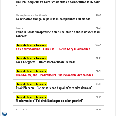
Émilien Jacquelin va faire ses débuts en compétition le 16 août
!
Championnats du Monde
21:08
La sélection française pour les Championnats du monde
Route
20:50
Romain Bardet hospitalisé après une chute dans la descente du
Ventoux
Tour de France Femmes
20:40
Kasia Niewiadoma, "furieuse" : "Célia Gery m'a bloquée..."
Tour de France Femmes
20:30
Loes Adegeest : "On essaiera encore demain..."
Tour de France Femmes
20:20
Lilan Calmejane: "Pourquoi PFP nous raconte des salades ?"
Tour de France Femmes
20:10
Puck Pieterse : "Je ne sais pas à quoi m'attendre demain"
Tour de France Femmes
19:51
Niedermaier : "J’ai dit à Kasia que ce n’est pas fini"
Tour de Burgos
19:45
Felix Gall : "Ma 1ère victoire au général : un accomplissement !"