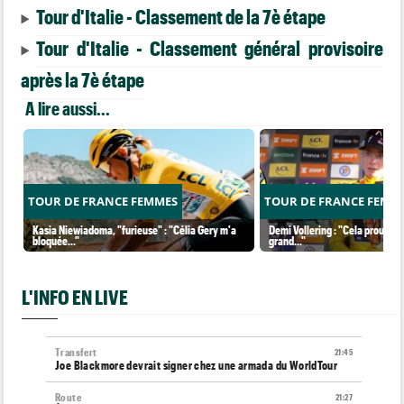
Tour d'Italie - Classement de la 7è étape
Tour d'Italie - Classement général provisoire
après la 7è étape
A lire aussi...
TOUR DE FRANCE FEMMES
TOUR DE FRANCE FEMM
Kasia Niewiadoma, "furieuse" : "Célia Gery m'a
Demi Vollering : "Cela prouve q
bloquée..."
grand..."
L'INFO EN LIVE
Transfert
21:45
Joe Blackmore devrait signer chez une armada du WorldTour
Route
21:27