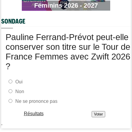
Tour de Pologne
Féminins 2026 - 2027
16:38
Louis Barré remporte la 6e étape et prend la 2e place du
général
SONDAGE
Tour de Burgos
16:33
Giulio Pellizzari la 5e et dernière étape, Gall le général final !
Pauline Ferrand-Prévot peut-elle
conserver son titre sur le Tour de
France Femmes avec Zwift 2026
?
Oui
Non
Ne se prononce pas
Résultats
-