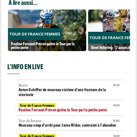
A lire aussi...
TOUR DE FRANCE FEMMES
TOUR DE FRANCE FEMM
Pauline Ferrand-Prévot quitte le Tour par la
petite porte
Demi Vollering : "J'aurais dû ess
L'INFO EN LIVE
Route
14:34
Anton Schiffer de nouveau victime d'une fracture de la
clavicule
Tour de France Femmes
14:19
Pauline Ferrand-Prévot quitte le Tour par la petite porte
Tour de Burgos
14:05
Nouveau coup d'arrêt pour Jarno Widar, contraint à l'abandon
Tour de France Femmes
13:29