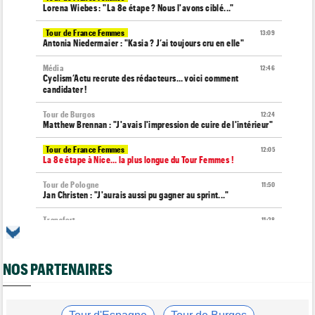
Lorena Wiebes : "La 8e étape ? Nous l'avons ciblé..."
Tour de France Femmes
13:09
Antonia Niedermaier : "Kasia ? J’ai toujours cru en elle"
Média
12:46
Cyclism’Actu recrute des rédacteurs… voici comment
candidater !
Tour de Burgos
12:24
Matthew Brennan : "J'avais l'impression de cuire de l'intérieur"
Tour de France Femmes
12:05
La 8e étape à Nice… la plus longue du Tour Femmes !
Tour de Pologne
11:50
Jan Christen : "J'aurais aussi pu gagner au sprint..."
Transfert
11:28
Lotto-Intermarché va faire passer pro trois jeunes de sa
formation
NOS PARTENAIRES
Tour de France Femmes
11:04
Demi Vollering : "J'aurais dû essayer plus tôt..."
Route
10:56
Émilien Jacquelin va faire ses grands débuts en compétition le