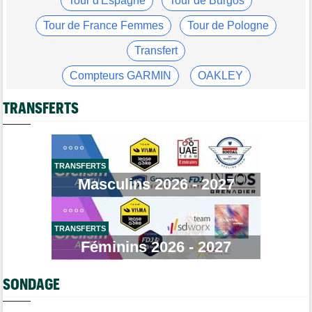
Tour d'Espagne
Tour de Burgos
16 août !
Tour de France Femmes
Tour de Pologne
Tour de France Femmes
10:33
Reusser : "On s'est trop regardées... tellement stupide"
Transfert
Route
09:57
Compteurs GARMIN
OAKLEY
Robert Gesink : "Le cyclisme moderne est beaucoup plus
propre..."
Gants chauffants vélo
Garde-boue BBB
TRANSFERTS
Tour de France Femmes
09:38
Puck Pieterse : "L’ascension du Ventoux était incroyable"
Casque ABUS
Jeu de Vélo
Tour de France Femmes
Brassard Fréquence Cardiaque
09:19
Kasia Niewiadoma : "Je ressens juste une immense gratitude"
TRANSFERTS
Masculins 2026 - 2027
Championnats du Monde
09:00
Voici la sélection française pour les Championnats du monde
Transfert
08:40
Joe Blackmore devrait rejoindre une armada du WorldTour
TRANSFERTS
Féminins 2026 - 2027
Route
08:35
Romain Bardet hospitalisé après une chute dans la descente du
Mont Ventoux
SONDAGE
Route
08:00
Toon Aerts, blessé, a mis un terme à sa saison 2026