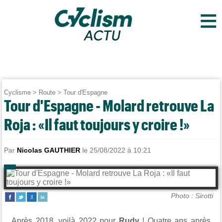
≡
Cyclisme
>
Route
>
Tour d'Espagne
Tour d'Espagne - Molard retrouve La
Roja : «Il faut toujours y croire !»
Par
Nicolas GAUTHIER
le 25/08/2022 à 10:21
Photo : Sirotti
Après 2018, voilà 2022 pour
Rudy
! Quatre ans après