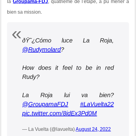
la
Groupama-FDJ
, quatrième de l'étape, a pu mener à
bien sa mission.
ðŸ˜¿Cómo luce La Roja,
@Rudymolard
?
How does it feel to be in red
Rudy?
La Roja lui va bien?
@GroupamaFDJ
#LaVuelta22
pic.twitter.com/8idEx3Pd0M
— La Vuelta (@lavuelta)
August 24, 2022