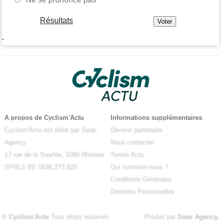
Résultats
-
A propos de Cyclism'Actu
Informations supplémentaires
Cyclism'Actu est édité par Swar-
Devenir partenaire
Agency
Nous contacter
17 rue de la Suarlée, 5080 Rhisnes
Tennis Actu
SPRLS BE 0836.273.820
Qui sommes-nous ?
Conditions Générales
Données Personnelles
© Cyclism'Actu
Tous droits réservés
Produit par
Swar Agency
.