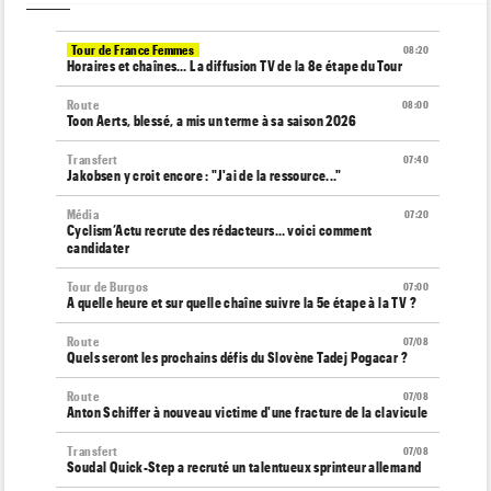
Tour de France Femmes
08:20
Horaires et chaînes… La diffusion TV de la 8e étape du Tour
Route
08:00
Toon Aerts, blessé, a mis un terme à sa saison 2026
Transfert
07:40
Jakobsen y croit encore : "J'ai de la ressource..."
Média
07:20
Cyclism’Actu recrute des rédacteurs… voici comment
candidater
Tour de Burgos
07:00
A quelle heure et sur quelle chaîne suivre la 5e étape à la TV ?
Route
07/08
Quels seront les prochains défis du Slovène Tadej Pogacar ?
Route
07/08
Anton Schiffer à nouveau victime d'une fracture de la clavicule
Transfert
07/08
Soudal Quick-Step a recruté un talentueux sprinteur allemand