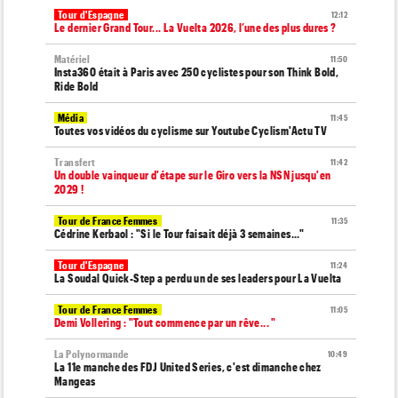
Tour d'Espagne
12:12
Le dernier Grand Tour... La Vuelta 2026, l’une des plus dures ?
Matériel
11:50
Insta360 était à Paris avec 250 cyclistes pour son Think Bold,
Ride Bold
Média
11:45
Toutes vos vidéos du cyclisme sur Youtube Cyclism'Actu TV
Transfert
11:42
Un double vainqueur d'étape sur le Giro vers la NSN jusqu'en
2029 !
Tour de France Femmes
11:35
Cédrine Kerbaol : "Si le Tour faisait déjà 3 semaines..."
Tour d'Espagne
11:24
La Soudal Quick-Step a perdu un de ses leaders pour La Vuelta
Tour de France Femmes
11:05
Demi Vollering : "Tout commence par un rêve... "
La Polynormande
10:49
La 11e manche des FDJ United Series, c'est dimanche chez
Mangeas