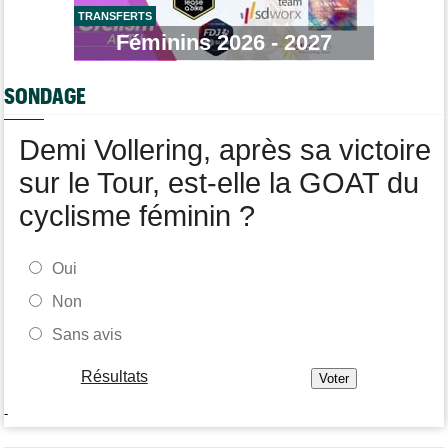
Route
08:31
Les prochains défis de Pogi ? L'insatiable Tadej Pogacar...
TRANSFERTS
Féminins 2026 - 2027
Transfert
08:26
Lotto-Intermarché a fait passer pro trois jeunes de sa formation
SONDAGE
Transfert
08:07
Joe Blackmore devrait signer chez une armada du WorldTour
Demi Vollering, après sa victoire
sur le Tour, est-elle la GOAT du
cyclisme féminin ?
Oui
Non
Sans avis
Résultats
-