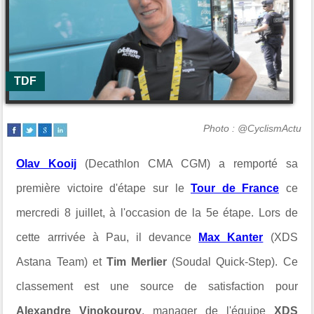
TDF
Photo : @CyclismActu
Olav Kooij
(Decathlon CMA CGM) a remporté sa
première victoire d'étape sur le
Tour de France
ce
mercredi 8 juillet, à l'occasion de la 5e étape.
Lors de
cette arrrivée à Pau, il devance
Max Kanter
(XDS
Astana Team) et
Tim Merlier
(Soudal Quick-Step). Ce
classement est une source de satisfaction pour
Alexandre Vinokourov
, manager de l'équipe
XDS