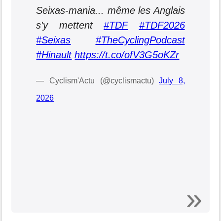
Seixas-mania... même les Anglais
s'y mettent
#TDF
#TDF2026
#Seixas
#TheCyclingPodcast
#Hinault
https://t.co/ofV3G5oKZr
— Cyclism'Actu (@cyclismactu)
July 8,
2026