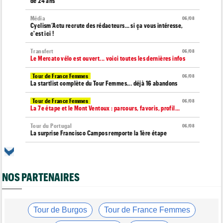
de 24 ans
Média
06/08
Cyclism’Actu recrute des rédacteurs… si ça vous intéresse,
c'est ici !
Transfert
06/08
Le Mercato vélo est ouvert... voici toutes les dernières infos
Tour de France Femmes
06/08
La startlist complète du Tour Femmes... déjà 16 abandons
Tour de France Femmes
06/08
La 7e étape et le Mont Ventoux : parcours, favoris, profil…
Tour du Portugal
06/08
La surprise Francisco Campos remporte la 1ère étape
Tour de Pologne
06/08
Bart Lemmen : "J'attendais cette 1ère victoire depuis
longtemps"
NOS PARTENAIRES
Tour de France Femmes
06/08
Marlen Reusser : "Le Mont Ventoux... on verra"
Tour de France Femmes
Tour de Burgos
Tour de France Femmes
06/08
Kim Le Court Pienaar : "La course a été complètement folle"