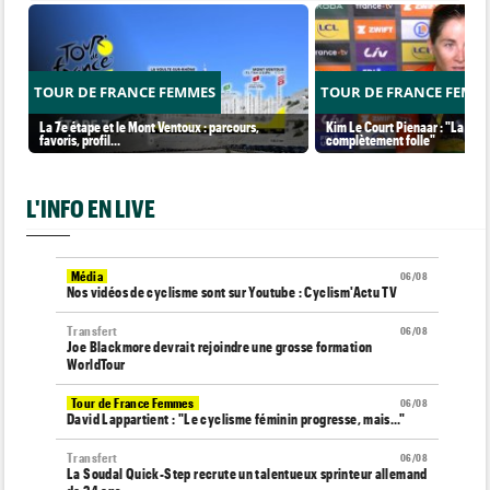
TOUR DE FRANCE FEMMES
TOUR DE FRANCE FEMM
La 7e étape et le Mont Ventoux : parcours,
Kim Le Court Pienaar : "La cour
favoris, profil…
complètement folle"
L'INFO EN LIVE
Média
06/08
Nos vidéos de cyclisme sont sur Youtube : Cyclism'Actu TV
Transfert
06/08
Joe Blackmore devrait rejoindre une grosse formation
WorldTour
Tour de France Femmes
06/08
David Lappartient : "Le cyclisme féminin progresse, mais…"
Transfert
06/08
La Soudal Quick-Step recrute un talentueux sprinteur allemand