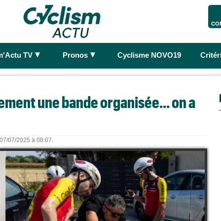
CO
►
►
m'Actu TV
Pronos
Cyclisme NOVO19
Crité
rement une bande organisée... on a
e 07/07/2025 à 08:07.