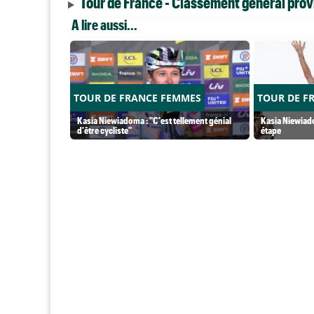
Tour de France - Classement général provi
A lire aussi...
TOUR DE FRANCE FEMMES
TOUR DE F
Kasia Niewiadoma : "C'est tellement génial
Kasia Niewiado
d'être cycliste"
étape