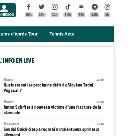
Menu
Facebook
Twitter
Instagram
Tik Tok
Youtube
Dailymotion
Threads
NNEXION
89k
29k
12k
6.5k
53k
1.5k
3k
riums d'après Tour
Tennis Actu
L'INFO EN LIVE
Route
22:50
Quels seront les prochains défis du Slovène Tadej
Pogacar ?
Route
22:30
Anton Schiffer à nouveau victime d'une fracture de la
clavicule
Transfert
22:10
Soudal Quick-Step a recruté un talentueux sprinteur
allemand