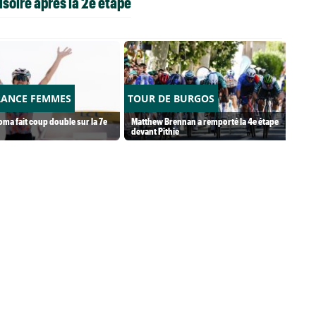
soire après la 2è étape
RANCE FEMMES
TOUR DE BURGOS
ma fait coup double sur la 7e
Matthew Brennan a remporté la 4e étape
devant Pithie