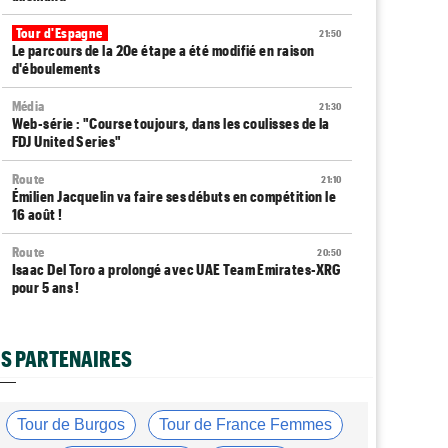
Tour d'Espagne
21:50
Le parcours de la 20e étape a été modifié en raison
d'éboulements
Média
21:30
Web-série : "Course toujours, dans les coulisses de la
FDJ United Series"
Route
21:10
Émilien Jacquelin va faire ses débuts en compétition le
16 août !
Route
20:50
Isaac Del Toro a prolongé avec UAE Team Emirates-XRG
pour 5 ans !
Route
20:30
Gesink : "Quand je suis passé pro, le dopage était
S PARTENAIRES
monnaie courante"
Transfert
20:12
Le Mercato vélo est ouvert... toutes les dernières infos
Tour de Burgos
Tour de France Femmes
et rumeurs