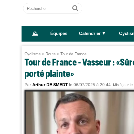
Recherche
Ok
⛰
►
Équipes
Calendrier
Cyclis
Cyclisme
>
Route
>
Tour de France
Tour de France - Vasseur : «Sû
porté plainte»
Par
Arthur DE SMEDT
le 06/07/2025 à 20:44.
Mis à jour l