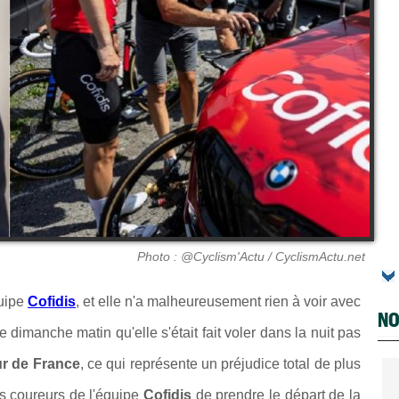
Photo : @Cyclism'Actu / CyclismActu.net
quipe
Cofidis
, et elle n'a malheureusement rien à voir avec
NO
ce dimanche matin qu'elle s'était fait voler dans la nuit pas
r de France
, ce qui représente un préjudice total de plus
es coureurs de l'équipe
Cofidis
de prendre le départ de la