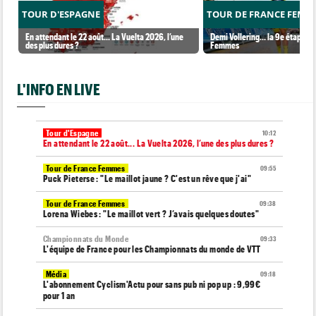
TOUR D'ESPAGNE
TOUR DE FRANCE FEMM
En attendant le 22 août... La Vuelta 2026, l’une
Demi Vollering... la 9e étape et
des plus dures ?
Femmes
L'INFO EN LIVE
Tour d'Espagne
10:12
En attendant le 22 août... La Vuelta 2026, l’une des plus dures ?
Tour de France Femmes
09:55
Puck Pieterse : "Le maillot jaune ? C'est un rêve que j'ai"
Tour de France Femmes
09:38
Lorena Wiebes : "Le maillot vert ? J’avais quelques doutes"
Championnats du Monde
09:33
L'équipe de France pour les Championnats du monde de VTT
Média
09:18
L'abonnement Cyclism'Actu pour sans pub ni pop up : 9,99€
pour 1 an