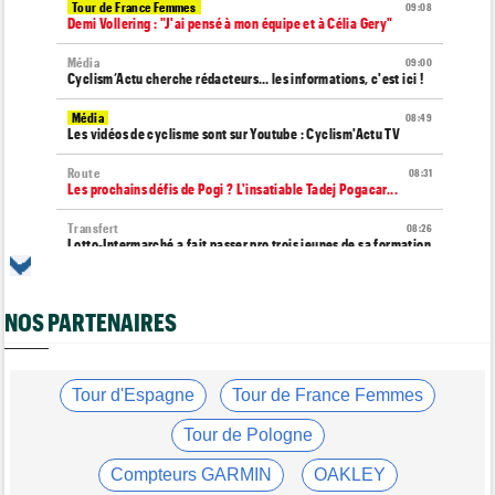
Tour de France Femmes
09:08
Demi Vollering : "J'ai pensé à mon équipe et à Célia Gery"
Média
09:00
Cyclism’Actu cherche rédacteurs… les informations, c'est ici !
Média
08:49
Les vidéos de cyclisme sont sur Youtube : Cyclism'Actu TV
Route
08:31
Les prochains défis de Pogi ? L'insatiable Tadej Pogacar...
Transfert
08:26
Lotto-Intermarché a fait passer pro trois jeunes de sa formation
Transfert
08:07
Joe Blackmore devrait signer chez une armada du WorldTour
NOS PARTENAIRES
Tour d'Espagne
08:00
Primoz Roglic pourrait manquer La Vuelta... pas remis de sa
chute
Tour d'Espagne
Tour de France Femmes
Route
07:49
Un espoir de 16 ans très lourdement blessé, percuté par une
Tour de Pologne
voiture !
Compteurs GARMIN
OAKLEY
Route
07:26