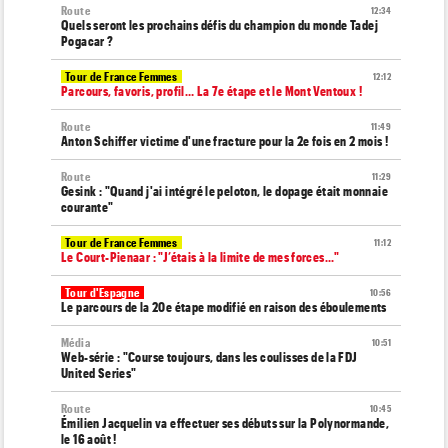
Route
12:34
Quels seront les prochains défis du champion du monde Tadej
Pogacar ?
Tour de France Femmes
12:12
Parcours, favoris, profil… La 7e étape et le Mont Ventoux !
Route
11:49
Anton Schiffer victime d'une fracture pour la 2e fois en 2 mois !
Route
11:29
Gesink : "Quand j'ai intégré le peloton, le dopage était monnaie
courante"
Tour de France Femmes
11:12
Le Court-Pienaar : "J’étais à la limite de mes forces..."
Tour d'Espagne
10:56
Le parcours de la 20e étape modifié en raison des éboulements
Média
10:51
Web-série : "Course toujours, dans les coulisses de la FDJ
United Series"
Route
10:45
Émilien Jacquelin va effectuer ses débuts sur la Polynormande,
le 16 août !