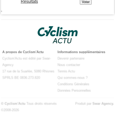
Résultats
-
A propos de Cyclism'Actu
Informations supplémentaires
Cyclism'Actu est édité par Swar-
Devenir partenaire
Agency
Nous contacter
17 rue de la Suarlée, 5080 Rhisnes
Tennis Actu
SPRLS BE 0836.273.820
Qui sommes-nous ?
Conditions Générales
Données Personnelles
© Cyclism'Actu
Tous droits réservés
Produit par
Swar Agency
.
©2008-2026