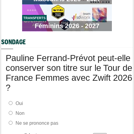
Route
07:33
L'une des plus anciennes équipes du peloton va disparaître en
2027
TRANSFERTS
Tour de Pologne
07:10
Féminins 2026 - 2027
Diffusion TV... quelle heure et quelle chaîne la 5e étape ?
Tour de Burgos
07:00
SONDAGE
Felix Gall : "L'objectif ? Conserver ce maillot de leader"
Média
06/08
Pauline Ferrand-Prévot peut-elle
Nos vidéos de cyclisme sont sur Youtube : Cyclism'Actu TV
conserver son titre sur le Tour de
France Femmes avec Zwift 2026
?
Oui
Non
Ne se prononce pas