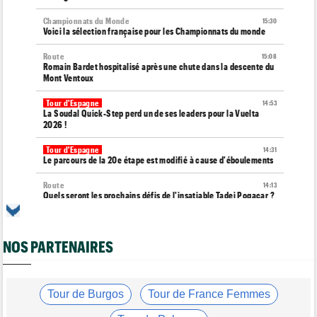
Championnats du Monde
15:30
Voici la sélection française pour les Championnats du monde
Route
15:08
Romain Bardet hospitalisé après une chute dans la descente du
Mont Ventoux
Tour d'Espagne
14:53
La Soudal Quick-Step perd un de ses leaders pour la Vuelta
2026 !
Tour d'Espagne
14:31
Le parcours de la 20e étape est modifié à cause d'éboulements
Route
14:13
Quels seront les prochains défis de l'insatiable Tadej Pogacar ?
Tour de France Femmes
13:55
Tadej Pogacar joue les supporters pour Urska Zigart
NOS PARTENAIRES
Tour de Pologne
13:22
Louis Barré : "J'étais déterminé à remporter une étape"
Tour de France Femmes
Tour de Burgos
Tour de France Femmes
13:04
Loes Adegeest : "On essaiera encore..."