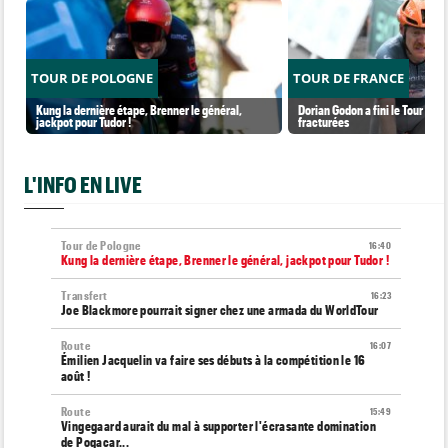
TOUR DE POLOGNE
TOUR DE FRANCE
Kung la dernière étape, Brenner le général,
Dorian Godon a fini le Tour ave
jackpot pour Tudor !
fracturées
L'INFO EN LIVE
Tour de Pologne
16:40
Kung la dernière étape, Brenner le général, jackpot pour Tudor !
Transfert
16:23
Joe Blackmore pourrait signer chez une armada du WorldTour
Route
16:07
Émilien Jacquelin va faire ses débuts à la compétition le 16
août !
Route
15:49
Vingegaard aurait du mal à supporter l'écrasante domination
de Pogacar...