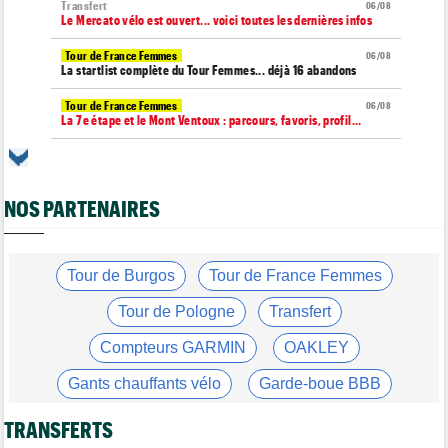
Transfert
06/08
Le Mercato vélo est ouvert... voici toutes les dernières infos
Tour de France Femmes
06/08
La startlist complète du Tour Femmes... déjà 16 abandons
Tour de France Femmes
06/08
La 7e étape et le Mont Ventoux : parcours, favoris, profil…
Tour du Portugal
06/08
La surprise Francisco Campos remporte la 1ère étape
NOS PARTENAIRES
Tour de Pologne
06/08
Bart Lemmen : "J'attendais cette 1ère victoire depuis
longtemps"
Tour de France Femmes
Tour de Burgos
Tour de France Femmes
06/08
Marlen Reusser : "Le Mont Ventoux... on verra"
Tour de Pologne
Transfert
Tour de France Femmes
06/08
Kim Le Court Pienaar : "La course a été complètement folle"
Compteurs GARMIN
OAKLEY
Route
06/08
Gants chauffants vélo
Garde-boue BBB
Isaac Del Toro prolonge avec UAE Team Emirates-XRG jusqu'en
2031
Casque ABUS
Jeu de Vélo
TRANSFERTS
Tour de Burgos
06/08