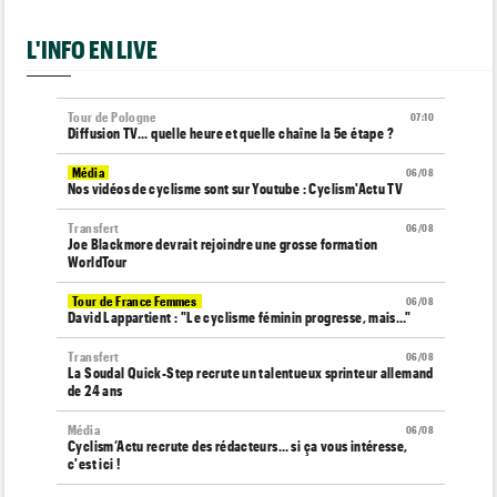
L'INFO EN LIVE
Tour de Pologne
07:10
Diffusion TV... quelle heure et quelle chaîne la 5e étape ?
Média
06/08
Nos vidéos de cyclisme sont sur Youtube : Cyclism'Actu TV
Transfert
06/08
Joe Blackmore devrait rejoindre une grosse formation
WorldTour
Tour de France Femmes
06/08
David Lappartient : "Le cyclisme féminin progresse, mais…"
Transfert
06/08
La Soudal Quick-Step recrute un talentueux sprinteur allemand
de 24 ans
Média
06/08
Cyclism’Actu recrute des rédacteurs… si ça vous intéresse,
c'est ici !