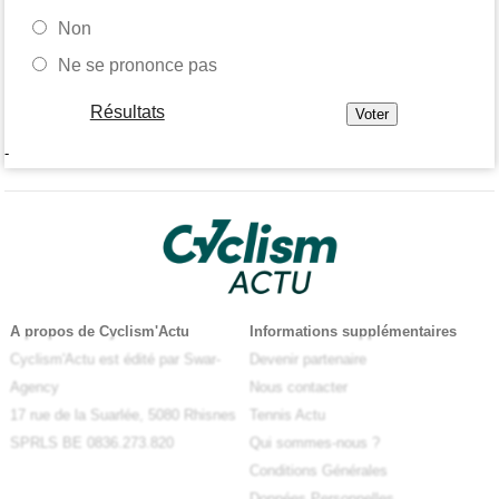
Non
Ne se prononce pas
Résultats
-
A propos de Cyclism'Actu
Informations supplémentaires
Cyclism'Actu est édité par Swar-
Devenir partenaire
Agency
Nous contacter
17 rue de la Suarlée, 5080 Rhisnes
Tennis Actu
SPRLS BE 0836.273.820
Qui sommes-nous ?
Conditions Générales
Données Personnelles