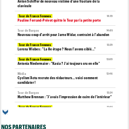
Anton Schiffer de nouveau victime d'une fracture de la
clavicule
Tour de France Femmes
14:19
Pauline Ferrand-Prévot quitte le Tour par la petite porte
Tour de Burgos
14:05
Nouveau coup d'arrêt pour Jarno Widar, contraint à l'abandon
Tour de France Femmes
13:29
Lorena Wiebes : "La 8e étape ? Nous l'avons ciblé..."
Tour de France Femmes
13:09
Antonia Niedermaier : "Kasia ? J’ai toujours cru en elle"
Média
12:46
Cyclism’Actu recrute des rédacteurs… voici comment
candidater !
Tour de Burgos
12:24
Matthew Brennan : "J'avais l'impression de cuire de l'intérieur"
Tour de France Femmes
12:05
La 8e étape à Nice… la plus longue du Tour Femmes !
Tour de Pologne
11:50
NOS PARTENAIRES
Jan Christen : "J'aurais aussi pu gagner au sprint..."