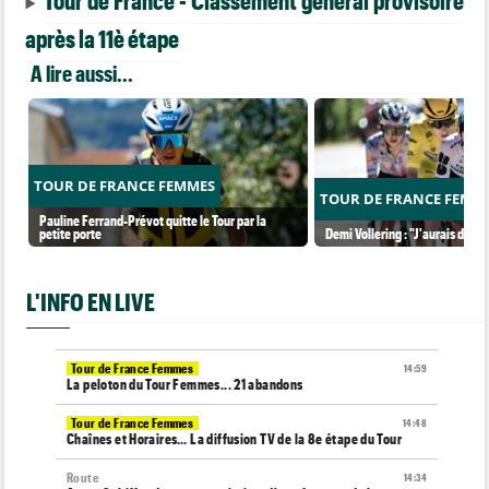
après la 11è étape
A lire aussi...
TOUR DE FRANCE FEMMES
TOUR DE FRANCE FEMM
Pauline Ferrand-Prévot quitte le Tour par la
petite porte
Demi Vollering : "J'aurais dû ess
L'INFO EN LIVE
Tour de France Femmes
14:59
La peloton du Tour Femmes... 21 abandons
Tour de France Femmes
14:48
Chaînes et Horaires… La diffusion TV de la 8e étape du Tour
Route
14:34