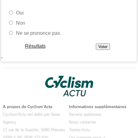
Oui
Non
Ne se prononce pas
Résultats
-
A propos de Cyclism'Actu
Informations supplémentaires
Cyclism'Actu est édité par Swar-
Devenir partenaire
Agency
Nous contacter
17 rue de la Suarlée, 5080 Rhisnes
Tennis Actu
SPRLS BE 0836.273.820
Qui sommes-nous ?