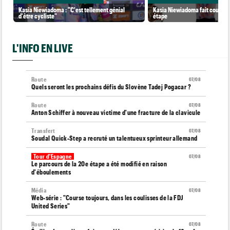
Kasia Niewiadoma : "C'est tellement génial
Kasia Niewiadoma fait coup dou
d'être cycliste"
étape
L'INFO EN LIVE
Route
07/08
Quels seront les prochains défis du Slovène Tadej Pogacar ?
Route
07/08
Anton Schiffer à nouveau victime d'une fracture de la clavicule
Transfert
07/08
Soudal Quick-Step a recruté un talentueux sprinteur allemand
Tour d'Espagne
07/08
Le parcours de la 20e étape a été modifié en raison
d'éboulements
Média
07/08
Web-série : "Course toujours, dans les coulisses de la FDJ
United Series"
Route
07/08