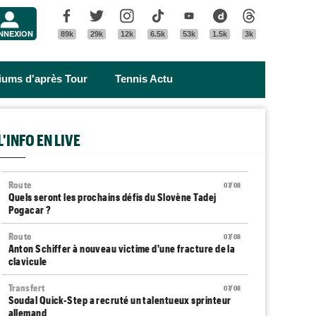
Menu
Facebook
Twitter
Instagram
Tik Tok
Youtube
Dailymotion
Threads
NNEXION
89k
29k
12k
6.5k
53k
1.5k
3k
riums d'après Tour
Tennis Actu
L'INFO EN LIVE
Route
07/08
Quels seront les prochains défis du Slovène Tadej
Pogacar ?
Route
07/08
Anton Schiffer à nouveau victime d'une fracture de la
clavicule
Transfert
07/08
Soudal Quick-Step a recruté un talentueux sprinteur
allemand