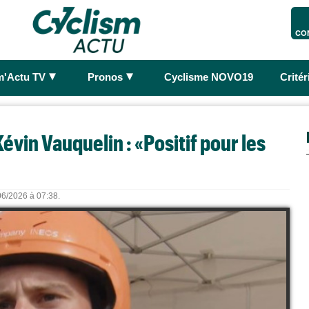
CO
►
►
m'Actu TV
Pronos
Cyclisme NOVO19
Crité
vin Vauquelin : «Positif pour les
/06/2026 à 07:38.