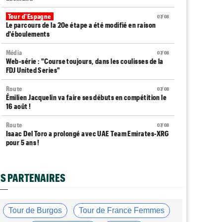
Tour d'Espagne
07/08
Le parcours de la 20e étape a été modifié en raison
d'éboulements
Média
07/08
Web-série : "Course toujours, dans les coulisses de la
FDJ United Series"
Route
07/08
Émilien Jacquelin va faire ses débuts en compétition le
16 août !
Route
07/08
Isaac Del Toro a prolongé avec UAE Team Emirates-XRG
pour 5 ans !
Route
07/08
Gesink : "Quand je suis passé pro, le dopage était
S PARTENAIRES
monnaie courante"
Transfert
07/08
Le Mercato vélo est ouvert... toutes les dernières infos
Tour de Burgos
Tour de France Femmes
et rumeurs