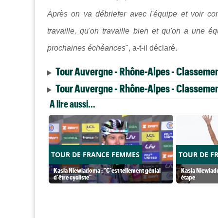
Après on va débriefer avec l'équipe et voir c
travaille, qu'on travaille bien et qu'on a une é
prochaines échéances
", a-t-il déclaré.
Tour Auvergne - Rhône-Alpes - Classemen
Tour Auvergne - Rhône-Alpes - Classement
A lire aussi...
TOUR DE FRANCE FEMMES
TOUR DE F
Kasia Niewiadoma : "C'est tellement génial
Kasia Niewiado
d'être cycliste"
étape