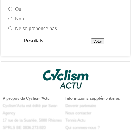
Oui
Non
Ne se prononce pas
Résultats
-
A propos de Cyclism'Actu
Informations supplémentaires
Cyclism'Actu est édité par Swar-
Devenir partenaire
Agency
Nous contacter
17 rue de la Suarlée, 5080 Rhisnes
Tennis Actu
SPRLS BE 0836.273.820
Qui sommes-nous ?