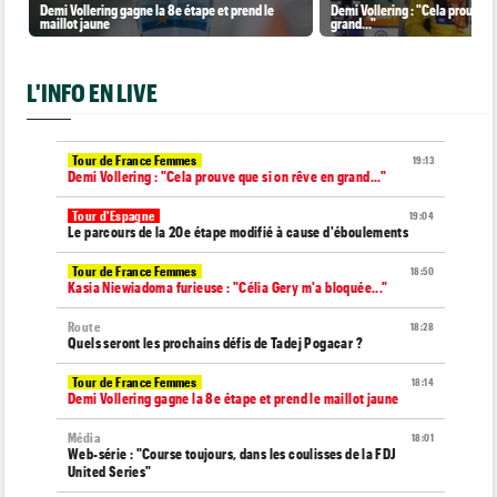
Demi Vollering gagne la 8e étape et prend le
Demi Vollering : "Cela prouve q
maillot jaune
grand..."
L'INFO EN LIVE
Tour de France Femmes
19:13
Demi Vollering : "Cela prouve que si on rêve en grand..."
Tour d'Espagne
19:04
Le parcours de la 20e étape modifié à cause d'éboulements
Tour de France Femmes
18:50
Kasia Niewiadoma furieuse : "Célia Gery m'a bloquée..."
Route
18:28
Quels seront les prochains défis de Tadej Pogacar ?
Tour de France Femmes
18:14
Demi Vollering gagne la 8e étape et prend le maillot jaune
Média
18:01
Web-série : "Course toujours, dans les coulisses de la FDJ
United Series"