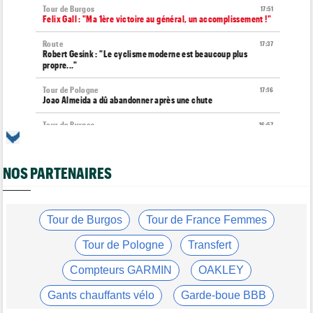
Tour de Burgos
17:51
Felix Gall : "Ma 1ère victoire au général, un accomplissement !"
Route
17:37
Robert Gesink : "Le cyclisme moderne est beaucoup plus
propre..."
Tour de Pologne
17:16
Joao Almeida a dû abandonner après une chute
Tour de Burgos
16:57
Nouveau coup d'arrêt pour Jarno Widar, contraint à l'abandon
Tour de Pologne
16:38
NOS PARTENAIRES
Louis Barré remporte la 6e étape et prend la 2e place du
général
Média
16:36
Les vidéos cyclisme sont sur Dailymotion : Cyclism'Actu TV
Tour de Burgos
Tour de France Femmes
Tour de Burgos
16:33
Tour de Pologne
Transfert
Giulio Pellizzari la 5e et dernière étape, Gall le général final !
Compteurs GARMIN
OAKLEY
Tour de France Femmes
15:53
Reusser : "On s'est trop regardées... c'était stupide"
Gants chauffants vélo
Garde-boue BBB
Tour de France Femmes
15:35