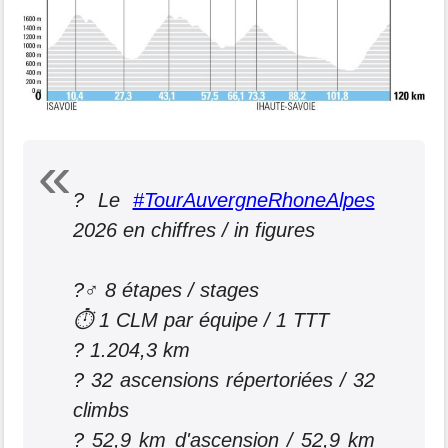
? Le
#TourAuvergneRhoneAlpes
2026 en chiffres / in figures
?‍♂️ 8 étapes / stages
⏱️ 1 CLM par équipe / 1 TTT
? 1.204,3 km
?️ 32 ascensions répertoriées / 32
climbs
? 52,9 km d'ascension / 52,9 km