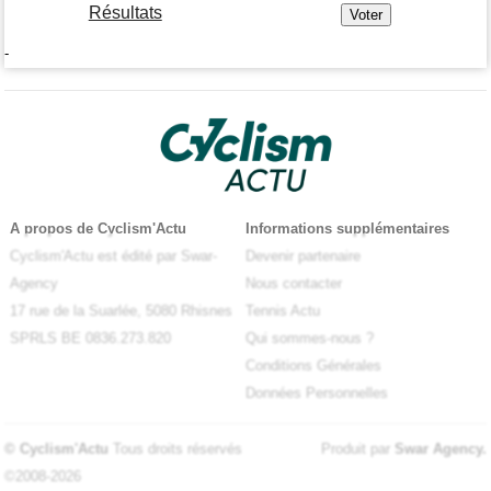
Résultats
-
A propos de Cyclism'Actu
Informations supplémentaires
Cyclism'Actu est édité par Swar-
Devenir partenaire
Agency
Nous contacter
17 rue de la Suarlée, 5080 Rhisnes
Tennis Actu
SPRLS BE 0836.273.820
Qui sommes-nous ?
Conditions Générales
Données Personnelles
© Cyclism'Actu
Tous droits réservés
Produit par
Swar Agency
.
©2008-2026