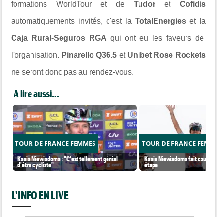
formations WorldTour et de
Tudor
et
Cofidis
automatiquements invités, c'est la
TotalEnergies
et la
Caja Rural-Seguros RGA
qui ont eu les faveurs de
l'organisation.
Pinarello Q36.5
et
Unibet Rose Rockets
ne seront donc pas au rendez-vous.
A lire aussi...
TOUR DE FRANCE FEMMES
TOUR DE FRANCE FEMM
Kasia Niewiadoma : "C'est tellement génial
Kasia Niewiadoma fait coup dou
d'être cycliste"
étape
L'INFO EN LIVE