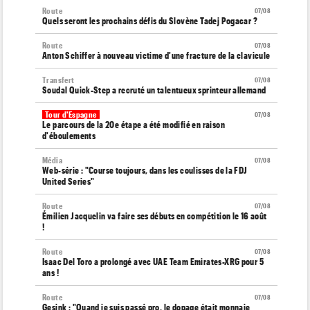
Route
07/08
Quels seront les prochains défis du Slovène Tadej Pogacar ?
Route
07/08
Anton Schiffer à nouveau victime d'une fracture de la clavicule
Transfert
07/08
Soudal Quick-Step a recruté un talentueux sprinteur allemand
Tour d'Espagne
07/08
Le parcours de la 20e étape a été modifié en raison
d'éboulements
Média
07/08
Web-série : "Course toujours, dans les coulisses de la FDJ
United Series"
Route
07/08
Émilien Jacquelin va faire ses débuts en compétition le 16 août
!
Route
07/08
Isaac Del Toro a prolongé avec UAE Team Emirates-XRG pour 5
ans !
Route
07/08
Gesink : "Quand je suis passé pro, le dopage était monnaie