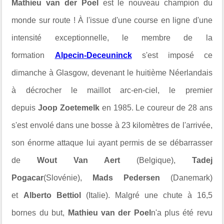
Mathieu van der Poel
est le nouveau champion du
monde sur route ! À l'issue d'une course en ligne d'une
intensité exceptionnelle, le membre de la
formation
Alpecin-Deceuninck
s'est imposé ce
dimanche à Glasgow, devenant le huitième Néerlandais
à décrocher le maillot arc-en-ciel, le premier
depuis
Joop Zoetemelk
en 1985. Le coureur de 28 ans
s'est envolé dans une bosse à 23 kilomètres de l'arrivée,
son énorme attaque lui ayant permis de se débarrasser
de
Wout Van Aert
(Belgique),
Tadej
Pogacar
(Slovénie),
Mads Pedersen
(Danemark)
et
Alberto Bettiol
(Italie). Malgré une chute à 16,5
bornes du but,
Mathieu van der Poel
n'a plus été revu