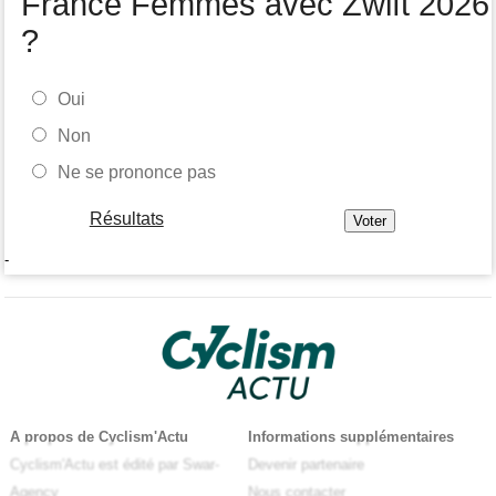
France Femmes avec Zwift 2026
?
Oui
Non
Ne se prononce pas
Résultats
-
A propos de Cyclism'Actu
Informations supplémentaires
Cyclism'Actu est édité par Swar-
Devenir partenaire
Agency
Nous contacter