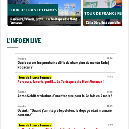
TOUR DE FRANCE FEMMES
TOUR DE FRANCE FEMM
Parcours, favoris, profil… La 7e étape et le Mont
Ventoux !
Célia Géry, 5e à domicile : "J'ai
L'INFO EN LIVE
Route
12:34
Quels seront les prochains défis du champion du monde Tadej
Pogacar ?
Tour de France Femmes
12:12
Parcours, favoris, profil… La 7e étape et le Mont Ventoux !
Route
11:49
Anton Schiffer victime d'une fracture pour la 2e fois en 2 mois !
Route
11:29
Gesink : "Quand j'ai intégré le peloton, le dopage était monnaie
courante"
Tour de France Femmes
11:12