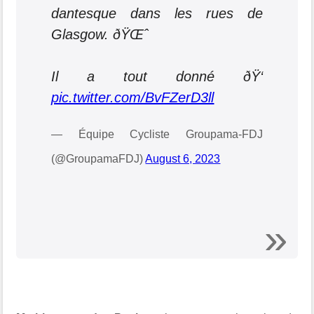
dantesque dans les rues de
Glasgow. ðŸŒˆ
Il a tout donné ðŸ‘
pic.twitter.com/BvFZerD3ll
— Équipe Cycliste Groupama-FDJ
(@GroupamaFDJ)
August 6, 2023