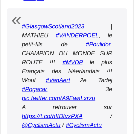
#GlasgowScotland2023
|
MATHIEU
#VANDERPOEL
, le
petit-fils de
#Poulidor
,
CHAMPION DU MONDE SUR
ROUTE !!!
#MVDP
le plus
Français des Néerlandais !!!
Wout
#VanAert
2e, Tadej
#Pogacar
3e
pic.twitter.com/A9EwaLxrzu
A retrouver sur
https://t.co/hItDtvxPXA
/
@CyclismActu
/
#CyclismActu