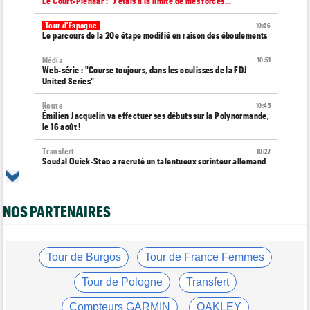
Le Court-Pienaar : "J’étais à la limite de mes forces..."
Tour d'Espagne
10:56
Le parcours de la 20e étape modifié en raison des éboulements
Média
10:51
Web-série : "Course toujours, dans les coulisses de la FDJ
United Series"
Route
10:45
Émilien Jacquelin va effectuer ses débuts sur la Polynormande,
le 16 août !
Transfert
10:27
Soudal Quick-Step a recruté un talentueux sprinteur allemand
de 24 ans
Tour de France Femmes
10:06
Célia Géry, 5e à domicile : "J'ai tout donné..."
NOS PARTENAIRES
Route
10:01
Isaac Del Toro a prolongé avec UAE Team Emirates-XRG
jusqu'en 2031
Tour de Burgos
Tour de France Femmes
Tour de France Femmes
09:45
Tour de Pologne
Transfert
Cédrine Kerbaol : "Terminer deuxième, c'est un peu amer"
Compteurs GARMIN
OAKLEY