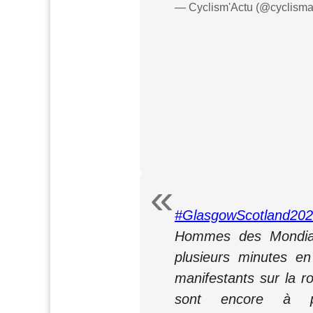
— Cyclism'Actu (@cyclisma
#GlasgowScotland20
Hommes des Mondiau
plusieurs minutes e
manifestants sur la r
sont encore à p