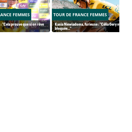
RANCE FEMMES
TOUR DE FRANCE FEMMES
 : "Cela prouve que si on rêve
Kasia Niewiadoma, furieuse : "Célia Gery m'a
bloquée..."