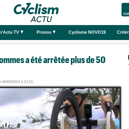
CO
►
►
m'Actu TV
Pronos
Cyclisme NOVO19
Crité
ommes a été arrêtée plus de 50
le 06/08/2023 à 13:15.