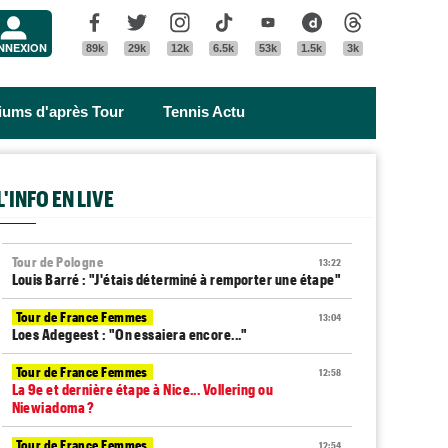
Menu
Facebook
Twitter
Instagram
Tik Tok
Youtube
Dailymotion
Threads
NNEXION
89k
29k
12k
6.5k
53k
1.5k
3k
riums d'après Tour
Tennis Actu
L'INFO EN LIVE
Tour de Pologne
13:22
Louis Barré : "J'étais déterminé à remporter une étape"
Tour de France Femmes
13:04
Loes Adegeest : "On essaiera encore..."
Tour de France Femmes
12:58
La 9e et dernière étape à Nice... Vollering ou
Niewiadoma ?
Tour de France Femmes
12:54