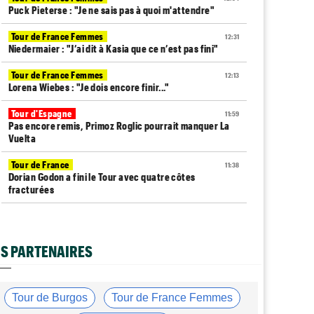
Puck Pieterse : "Je ne sais pas à quoi m'attendre"
Tour de France Femmes
12:31
Niedermaier : "J’ai dit à Kasia que ce n’est pas fini"
Tour de France Femmes
12:13
Lorena Wiebes : "Je dois encore finir..."
Tour d'Espagne
11:59
Pas encore remis, Primoz Roglic pourrait manquer La
Vuelta
Tour de France
11:38
Dorian Godon a fini le Tour avec quatre côtes
fracturées
Média
11:20
Cyclism’Actu recrute rédacteurs… toutes les
informations ici !
S PARTENAIRES
Tour de France Femmes
11:13
La FDJ-SUEZ assume sa stratégie : "C'est ça, le
cyclisme"
Tour de Burgos
Tour de France Femmes