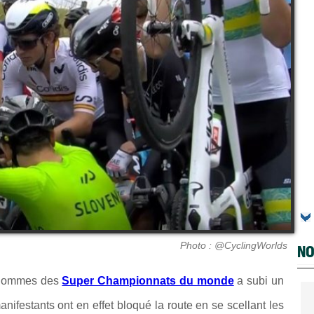
Photo : @CyclingWorlds
NO
e Hommes des
Super Championnats du monde
a subi un
anifestants ont en effet bloqué la route en se scellant les