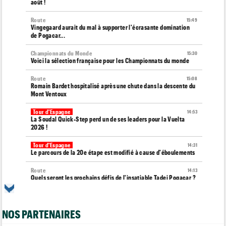
août !
Route
15:49
Vingegaard aurait du mal à supporter l'écrasante domination
de Pogacar...
Championnats du Monde
15:30
Voici la sélection française pour les Championnats du monde
Route
15:08
Romain Bardet hospitalisé après une chute dans la descente du
Mont Ventoux
Tour d'Espagne
14:53
La Soudal Quick-Step perd un de ses leaders pour la Vuelta
2026 !
Tour d'Espagne
14:31
Le parcours de la 20e étape est modifié à cause d'éboulements
Route
14:13
Quels seront les prochains défis de l'insatiable Tadej Pogacar ?
Tour de France Femmes
13:55
Tadej Pogacar joue les supporters pour Urska Zigart
NOS PARTENAIRES
Tour de Pologne
13:22