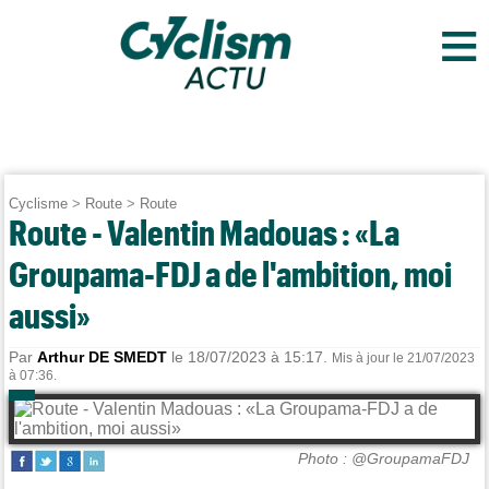
≡
Cyclisme
>
Route
>
Route
Route - Valentin Madouas : «La
Groupama-FDJ a de l'ambition, moi
aussi»
Par
Arthur DE SMEDT
le 18/07/2023 à 15:17.
Mis à jour le 21/07/2023
à 07:36.
Photo : @GroupamaFDJ