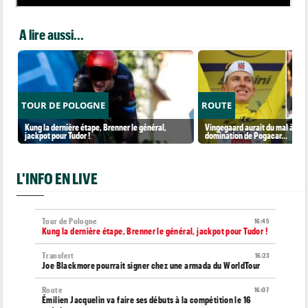
A lire aussi...
TOUR DE POLOGNE
ROUTE
Kung la dernière étape, Brenner le général,
Vingegaard aurait du mal à sup
jackpot pour Tudor !
domination de Pogacar...
L'INFO EN LIVE
Tour de Pologne
16:45
Kung la dernière étape, Brenner le général, jackpot pour Tudor !
Transfert
16:23
Joe Blackmore pourrait signer chez une armada du WorldTour
Route
16:07
Émilien Jacquelin va faire ses débuts à la compétition le 16