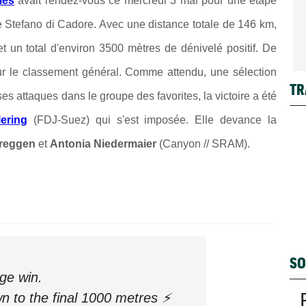
mes
avait rendez-vous ce mercredi 3 mai pour une étape
 Stefano di Cadore. Avec une distance totale de 146 km,
et un total d'environ 3500 mètres de dénivelé positif. De
pour le classement général. Comme attendu, une sélection
TR
es attaques dans le groupe des favorites, la victoire a été
ering
(FDJ-Suez) qui s'est imposée. Elle devance la
Breggen
et
Antonia Niedermaier
(Canyon // SRAM).
SO
ge win.
 to the final 1000 metres ⚡