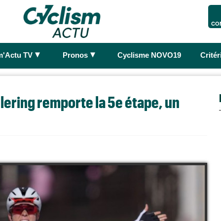
CO
►
►
m'Actu TV
Pronos
Cyclisme NOVO19
Crité
lering remporte la 5e étape, un