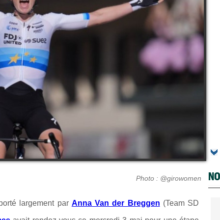
NO
Photo : @girowomen
porté largement par
Anna Van der Breggen
(Team SD