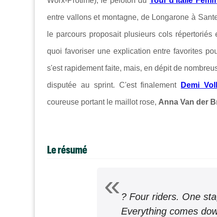
Worx-Protime), le peloton du
Tour d'Italie Fem
entre vallons et montagne, de
Longarone à Sante
le parcours proposait plusieurs cols répertoriés 
quoi favoriser une explication entre favorites 
s'est rapidement faite, mais, en dépit de nombreus
disputée au sprint. C'est finalement
Demi Voll
coureuse portant le maillot rose,
Anna Van der 
Le résumé
? Four riders. One sta
Everything comes down