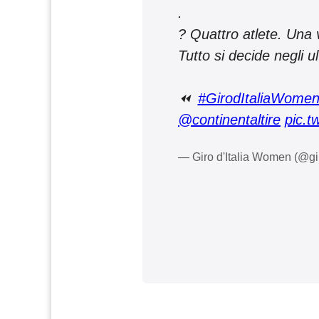
.
? Quattro atlete. Una v
Tutto si decide negli u
⏪
#GirodItaliaWome
@continentaltire
pic.t
— Giro d'Italia Women (@