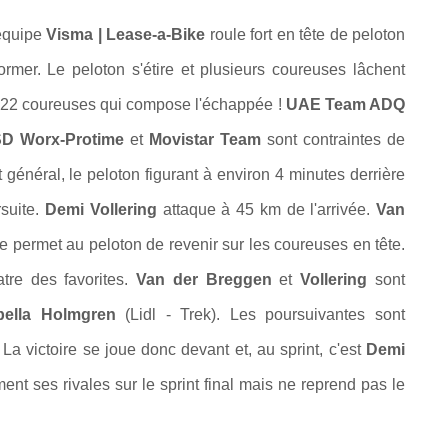
'équipe
Visma | Lease-a-Bike
roule fort en tête de peloton
mer. Le peloton s'étire et plusieurs coureuses lâchent
 22 coureuses qui compose l'échappée !
UAE Team ADQ
D Worx-Protime
et
Movistar Team
sont contraintes de
général, le peloton figurant à environ 4 minutes derrière
suite.
Demi Vollering
attaque à 45 km de l'arrivée.
Van
e permet au peloton de revenir sur les coureuses en tête.
tre des favorites.
Van der Breggen
et
Vollering
sont
abella Holmgren
(Lidl - Trek). Les poursuivantes sont
La victoire se joue donc devant et, au sprint, c'est
Demi
ment ses rivales sur le sprint final mais ne reprend pas le