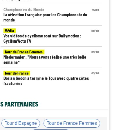
Championnats du Monde
07:03
La sélection française pour les Championnats du
monde
Média
09/08
Vos vidéos de cyclisme sont sur Dailymotion :
Cyclism'Actu TV
Tour de France Femmes
09/08
Niedermaier : "Nous avons réalisé une très belle
semaine"
Tour de France
09/08
Dorian Godon a terminé le Tour avec quatre côtes
fracturées
Tour d'Espagne
09/08
La Soudal Quick-Step perd un de ses leaders pour la
S PARTENAIRES
Vuelta !
Tour de France Femmes
09/08
Tadej Pogacar a joué les supporters pour Urska Zigart
Tour d'Espagne
Tour de France Femmes