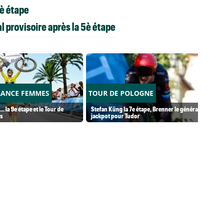
5è étape
 provisoire après la 5è étape
RANCE FEMMES
TOUR DE POLOGNE
.. la 9e étape et le Tour de
Stefan Küng la 7e étape, Brenner le général...
s
jackpot pour Tudor