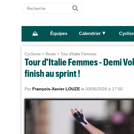
Recherche
Ok
⛰
►
Équipes
Calendrier
Cyclis
Cyclisme
>
Route
>
Tour d'Italie Femmes
Tour d'Italie Femmes - Demi Vol
finish au sprint !
Par
François-Xavier LOUZE
le 03/06/2026 à 17:50