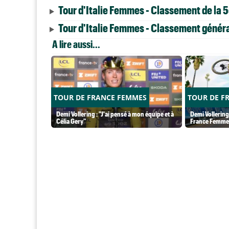
Tour d'Italie Femmes - Classement de la 
Tour d'Italie Femmes - Classement général
A lire aussi...
TOUR DE FRANCE FEMMES
TOUR DE F
Demi Vollering : "J'ai pensé à mon équipe et à
Demi Vollering.
Célia Gery"
France Femme