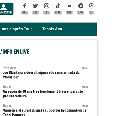
Menu
Facebook
Twitter
Instagram
Tik Tok
Youtube
Dailymotion
Threads
NNEXION
89k
29k
12k
6.5k
53k
1.5k
3k
riums d'après Tour
Tennis Actu
L'INFO EN LIVE
Transfert
08:07
Joe Blackmore devrait signer chez une armada du
WorldTour
Route
07:49
Un espoir de 16 ans très lourdement blessé, percuté
par une voiture !
Route
07:26
Vingegaard aurait du mal à supporter la domination de
Tadej Pogacar...