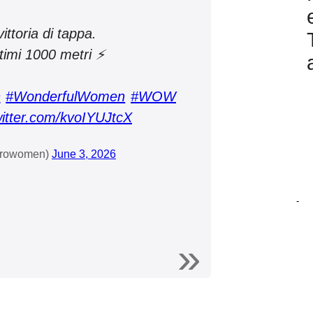
ittoria di tappa.
ltimi 1000 metri ⚡
n
#WonderfulWomen
#WOW
witter.com/kvoIYUJtcX
girowomen)
June 3, 2026
-