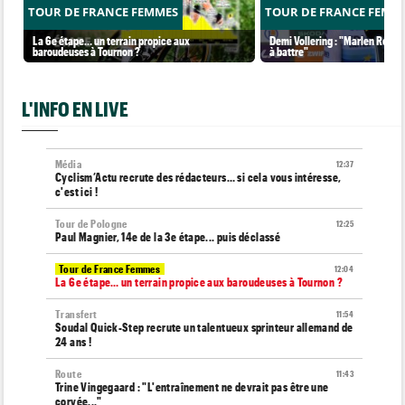
TOUR DE FRANCE FEMMES
TOUR DE FRANCE FEMM
La 6e étape… un terrain propice aux
Demi Vollering : "Marlen Reusse
baroudeuses à Tournon ?
à battre"
L'INFO EN LIVE
Média
12:37
Cyclism’Actu recrute des rédacteurs… si cela vous intéresse,
c'est ici !
Tour de Pologne
12:25
Paul Magnier, 14e de la 3e étape... puis déclassé
Tour de France Femmes
12:04
La 6e étape… un terrain propice aux baroudeuses à Tournon ?
Transfert
11:54
Soudal Quick-Step recrute un talentueux sprinteur allemand de
24 ans !
Route
11:43
Trine Vingegaard : "L'entraînement ne devrait pas être une
corvée..."