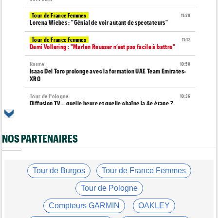
Tour de France Femmes
11:20
Lorena Wiebes : "Génial de voir autant de spectateurs"
Tour de France Femmes
11:13
Demi Vollering : "Marlen Reusser n’est pas facile à battre"
Route
10:50
Isaac Del Toro prolonge avec la formation UAE Team Emirates-
XRG
Tour de Pologne
10:36
Diffusion TV... quelle heure et quelle chaîne la 4e étape ?
Transfert
10:00
Joe Blackmore devrait rejoindre une grosse formation
WorldTour
NOS PARTENAIRES
Tour de France Femmes
09:42
Une partie de la 7e étape sera interdite au public
Tour de Burgos
Tour de France Femmes
Tour de France Femmes
09:26
Ferrand-Prévot : "Pour le général, c'est irrécupérable..."
Tour de Pologne
Média
08:25
Compteurs GARMIN
OAKLEY
Les vidéos de cyclisme sur Dailymotion : Cyclism'Actu TV