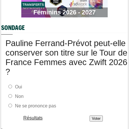
Transfert
07/08
Lotto-Intermarché fait passer pro trois jeunes de sa formation
TRANSFERTS
Féminins 2026 - 2027
Tour de Burgos
07/08
Matthew Brennan : "Je me suis retrouvé un peu trop loin…"
SONDAGE
Tour de Burgos
07/08
Matthew Brennan a remporté la 4e étape devant Pithie
Pauline Ferrand-Prévot peut-elle
conserver son titre sur le Tour de
France Femmes avec Zwift 2026
?
Oui
Non
Ne se prononce pas
Résultats
-