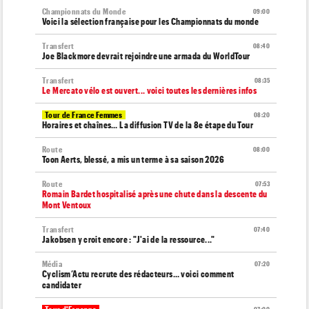
Championnats du Monde
09:00
Voici la sélection française pour les Championnats du monde
Transfert
08:40
Joe Blackmore devrait rejoindre une armada du WorldTour
Transfert
08:35
Le Mercato vélo est ouvert... voici toutes les dernières infos
Tour de France Femmes
08:20
Horaires et chaînes… La diffusion TV de la 8e étape du Tour
Route
08:00
Toon Aerts, blessé, a mis un terme à sa saison 2026
Route
07:53
Romain Bardet hospitalisé après une chute dans la descente du
Mont Ventoux
Transfert
07:40
Jakobsen y croit encore : "J'ai de la ressource..."
Média
07:20
Cyclism’Actu recrute des rédacteurs… voici comment
candidater