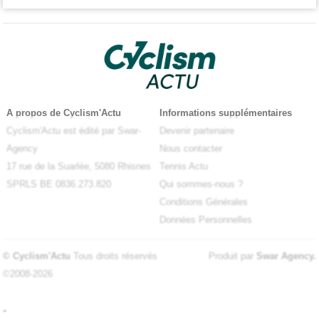
A propos de Cyclism'Actu
Informations supplémentaires
Cyclism'Actu est édité par Swar-
Devenir partenaire
Agency
Nous contacter
17 rue de la Suarlée, 5080 Rhisnes
Tennis Actu
SPRLS BE 0836.273.820
Qui sommes-nous ?
Conditions Générales
Données Personnelles
© Cyclism'Actu
Tous droits réservés
Produit par
Swar Agency
.
©2008-2026
-