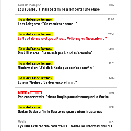
Tour de Pologne
13:22
Louis Barré : "J'étais déterminé à remporter une étape"
Tour de France Femmes
13:04
Loes Adegeest : "On essaiera encore..."
Tour de France Femmes
12:58
La 9e et dernière étape à Nice... Vollering ou Niewiadoma ?
Tour de France Femmes
12:54
Puck Pieterse : "Je ne sais pas à quoi m'attendre"
Tour de France Femmes
12:31
Niedermaier : "J’ai dit à Kasia que ce n’est pas fini"
Tour de France Femmes
12:13
Lorena Wiebes : "Je dois encore finir..."
Tour d'Espagne
11:59
Pas encore remis, Primoz Roglic pourrait manquer La Vuelta
Tour de France
11:38
Dorian Godon a fini le Tour avec quatre côtes fracturées
Média
11:20
Cyclism’Actu recrute rédacteurs… toutes les informations ici !