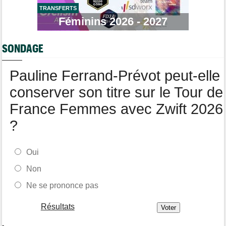
Média
08:40
Les vidéos de cyclisme sont sur Dailymotion : Cyclism'Actu TV
TRANSFERTS
Féminins 2026 - 2027
Route
08:20
Un espoir de 16 ans très lourdement blessé, percuté par une
voiture !
SONDAGE
Pauline Ferrand-Prévot peut-elle
conserver son titre sur le Tour de
France Femmes avec Zwift 2026
?
Oui
Non
Ne se prononce pas
Résultats
-