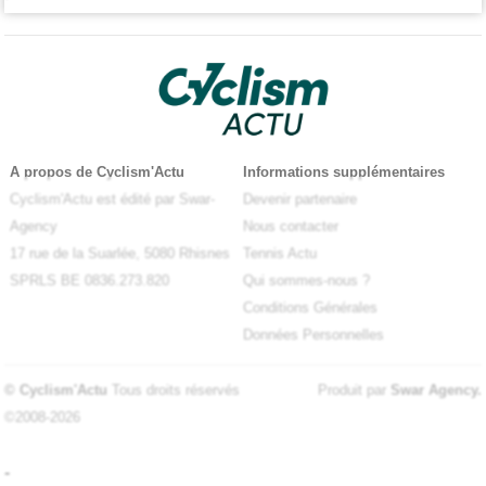
A propos de Cyclism'Actu
Informations supplémentaires
Cyclism'Actu est édité par Swar-
Devenir partenaire
Agency
Nous contacter
17 rue de la Suarlée, 5080 Rhisnes
Tennis Actu
SPRLS BE 0836.273.820
Qui sommes-nous ?
Conditions Générales
Données Personnelles
© Cyclism'Actu
Tous droits réservés
Produit par
Swar Agency
.
©2008-2026
-