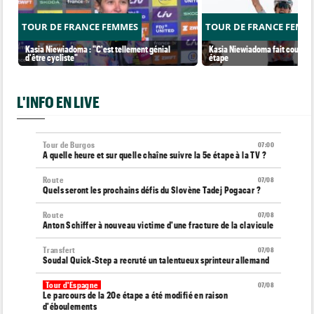
TOUR DE FRANCE FEMMES
TOUR DE FRANCE FEMM
Kasia Niewiadoma : "C'est tellement génial
Kasia Niewiadoma fait coup dou
d'être cycliste"
étape
L'INFO EN LIVE
Tour de Burgos
07:00
A quelle heure et sur quelle chaîne suivre la 5e étape à la TV ?
Route
07/08
Quels seront les prochains défis du Slovène Tadej Pogacar ?
Route
07/08
Anton Schiffer à nouveau victime d'une fracture de la clavicule
Transfert
07/08
Soudal Quick-Step a recruté un talentueux sprinteur allemand
Tour d'Espagne
07/08
Le parcours de la 20e étape a été modifié en raison
d'éboulements