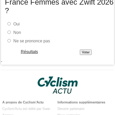
France Femmes avec Zwift 2026
?
Oui
Non
Ne se prononce pas
Résultats
-
A propos de Cyclism'Actu
Informations supplémentaires
Cyclism'Actu est édité par Swar-
Devenir partenaire