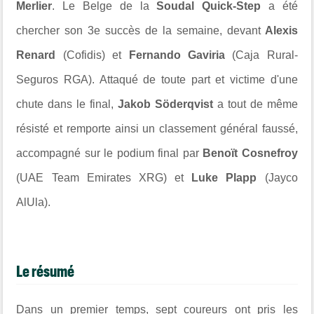
Merlier
. Le Belge de la
Soudal Quick-Step
a été
chercher son 3e succès de la semaine, devant
Alexis
Renard
(Cofidis) et
Fernando Gaviria
(Caja Rural-
Seguros RGA). Attaqué de toute part et victime d'une
chute dans le final,
Jakob Söderqvist
a tout de même
résisté et remporte ainsi un classement général faussé,
accompagné sur le podium final par
Benoït Cosnefroy
(UAE Team Emirates XRG) et
Luke Plapp
(Jayco
AlUla).
Le résumé
Dans un premier temps, sept coureurs ont pris les