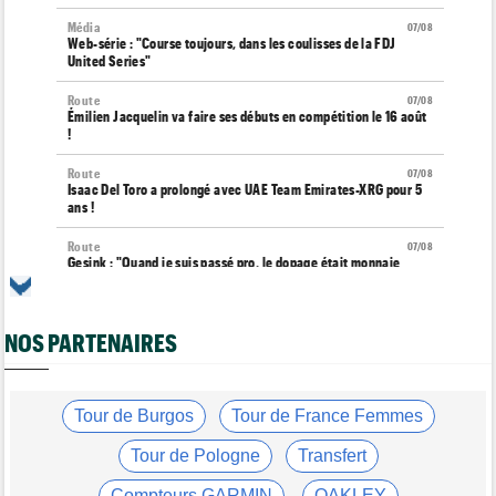
Média
07/08
Web-série : "Course toujours, dans les coulisses de la FDJ
United Series"
Route
07/08
Émilien Jacquelin va faire ses débuts en compétition le 16 août
!
Route
07/08
Isaac Del Toro a prolongé avec UAE Team Emirates-XRG pour 5
ans !
Route
07/08
Gesink : "Quand je suis passé pro, le dopage était monnaie
courante"
Transfert
07/08
Le Mercato vélo est ouvert... toutes les dernières infos et
NOS PARTENAIRES
rumeurs
Transfert
07/08
Lotto-Intermarché fait passer pro trois jeunes de sa formation
Tour de Burgos
Tour de France Femmes
Tour de France Femmes
07/08
Tour de Pologne
Transfert
Kasia Niewiadoma : "C'est tellement génial d'être cycliste"
Compteurs GARMIN
OAKLEY