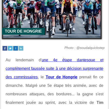
TOUR DE HONGRIE
Photo : @soudalquickstep
Au lendemain d'
une 4e étape dantesque et
complètement faussée suite à une décision surprenante
des commissaires
, le
Tour de Hongrie
prenait fin ce
dimanche. Malgré une 5e étape très animée, avec de
nombreuses attaques, des bordures... la gagne s'est
finalement jouée au sprint, avec la victoire de
Tim