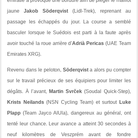
émiratie a provoqué une bordure afin de piéger le maillot
jaune
Jakob Söderqvist
(Lidl-Trek), reprenant au
passage les échappés du jour. La course a semblé
basculer lorsque le Suédois est parti à la faute après
avoir touché la roue arrière d’
Adrià Pericas
(UAE Team
Emirates XRG).
Revenu dans le peloton,
Söderqvist
a alors pu compter
sur le travail précieux de ses équipiers pour limiter les
dégâts. À l’avant,
Martin Svrček
(Soudal Quick-Step),
Krists Neilands
(NSN Cycling Team) et surtout
Luke
Plapp
(Team Jayco AlUla), dangereux au général, ont
tenté leur chance. Leur avance a atteint 30 secondes à
neuf kilomètres de Veszprém avant de fondre