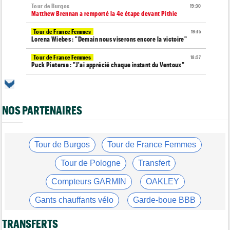
Tour de Burgos
19:30
Matthew Brennan a remporté la 4e étape devant Pithie
Tour de France Femmes
19:15
Lorena Wiebes : "Demain nous viserons encore la victoire"
Tour de France Femmes
18:57
Puck Pieterse : "J'ai apprécié chaque instant du Ventoux"
Tour de France Femmes
18:40
Antonia Niedermaier : "C'était un moment formidable..."
NOS PARTENAIRES
Route
17:58
Romain Bardet à l'hôpital après une chute dans la descente du
Mont Ventoux
Tour de Pologne
Tour de Burgos
Tour de France Femmes
17:56
Jan Christen : "J'ai dû me retenir pour ne pas attaquer trop tôt"
Tour de Pologne
Transfert
Tour de France Femmes
17:42
Kasia Niewiadoma fait coup double sur la 7e étape
Compteurs GARMIN
OAKLEY
Tour de Pologne
17:28
Gants chauffants vélo
Garde-boue BBB
Joao Almeida a abandonné après une nouvelle chute
Casque ABUS
Jeu de Vélo
Média
TRANSFERTS
17:03
L'abonnement à Cyclism'Actu sans pub ni pop up : 9,99€ pour 1