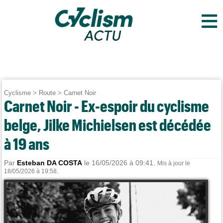
≡
Cyclisme
>
Route
>
Carnet Noir
Carnet Noir - Ex-espoir du cyclisme
belge, Jilke Michielsen est décédée
à 19 ans
Par
Esteban DA COSTA
le 16/05/2026 à 09:41.
Mis à jour le
18/05/2026 à 19:58.