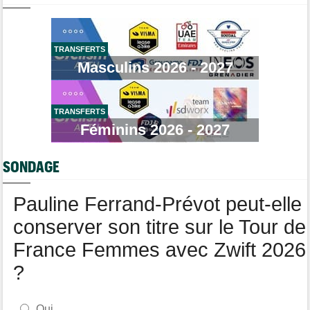
an
Brassard Fréquence Cardiaque
Média
16:38
Les vidéos cyclisme sont sur Dailymotion : Cyclism'Actu TV
TRANSFERTS
Masculins 2026 - 2027
Tour de Pologne
16:33
Jan Christen s'offre la 5e étape, trois français dans le top 5
Tour de France Femmes
16:24
La startlist complète du Tour Femmes... déjà 16 abandons
TRANSFERTS
Féminins 2026 - 2027
Tour de France Femmes
13:52
Puck Pieterse : "Je vise le maillot à pois..."
SONDAGE
Tour de France Femmes
13:36
Marlen Reusser, maillot jaune : "Le Mont Ventoux, on verra"
Pauline Ferrand-Prévot peut-elle
conserver son titre sur le Tour de
France Femmes avec Zwift 2026
?
Oui