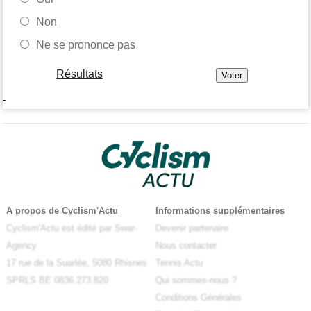
Non
Ne se prononce pas
Résultats
-
A propos de Cyclism'Actu
Informations supplémentaires
Cyclism'Actu est édité par Swar-
Devenir partenaire
Agency
Nous contacter
17 rue de la Suarlée, 5080 Rhisnes
Tennis Actu
SPRLS BE 0836.273.820
Qui sommes-nous ?
Conditions Générales