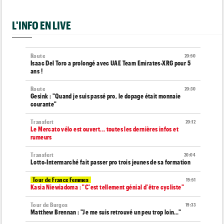
L'INFO EN LIVE
Route
20:50
Isaac Del Toro a prolongé avec UAE Team Emirates-XRG pour 5
ans !
Route
20:30
Gesink : "Quand je suis passé pro, le dopage était monnaie
courante"
Transfert
20:12
Le Mercato vélo est ouvert... toutes les dernières infos et
rumeurs
Transfert
20:04
Lotto-Intermarché fait passer pro trois jeunes de sa formation
Tour de France Femmes
19:51
Kasia Niewiadoma : "C'est tellement génial d'être cycliste"
Tour de Burgos
19:33
Matthew Brennan : "Je me suis retrouvé un peu trop loin…"