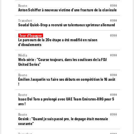
Route
07/08
Anton Schiffer à nouveau victime d'une fracture de la clavicule
Transfert
07/08
Soudal Quick-Step a recruté un talentueux sprinteur allemand
Tour d'Espagne
07/08
Le parcours de la 20e étape a été modifié en raison
d'éboulements
Média
07/08
Web-série : "Course toujours, dans les coulisses de la FDJ
United Series"
Route
07/08
Émilien Jacquelin va faire ses débuts en compétition le 16 août
!
Route
07/08
Isaac Del Toro a prolongé avec UAE Team Emirates-XRG pour 5
ans !
Route
07/08
Gesink : "Quand je suis passé pro, le dopage était monnaie
courante"