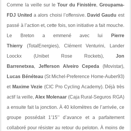
Comme la veille sur le
Tour du Finistère
,
Groupama-
FDJ United
a alors choisi l’offensive.
David Gaudu
est
passé à l’action et, cette fois, son initiative a fait mouche.
Le Breton a emmené avec lui
Pierre
Thierry
(TotalEnergies), Clément Venturini, Lander
Loockx (Unibet Rose Rockets),
Jon
Barrenetxea
,
Jefferson Alveiro Cepeda
(Movistar),
Lucas Bénéteau
(St Michel-Preference Home-Auber93)
et
Maxime Vezie
(CIC Pro Cycling Academy). Déjà très
actif la veille,
Alex Molenaar
(Caja Rural-Seguros RGA)
a ensuite fait la jonction. À 40 kilomètres de l’arrivée, ce
groupe possédait 1’15’’ d’avance et a parfaitement
collaboré pour résister au retour du peloton. À moins de