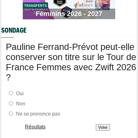
TRANSFERTS
Tour de Pologne
07/08
Féminins 2026 - 2027
Jan Christen : "J'ai dû me retenir pour ne pas attaquer trop tôt"
Tour de France Femmes
07/08
SONDAGE
Kasia Niewiadoma fait coup double sur la 7e étape
Tour de Pologne
07/08
Pauline Ferrand-Prévot peut-elle
Joao Almeida a abandonné après une nouvelle chute
conserver son titre sur le Tour de
France Femmes avec Zwift 2026
?
Oui
Non
Ne se prononce pas
Résultats