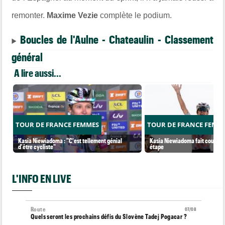
remonter.
Maxime Vezie
complète le podium.
Boucles de l'Aulne - Chateaulin - Classement
général
A lire aussi...
TOUR DE FRANCE FEMMES
TOUR DE FRANCE FEMM
Kasia Niewiadoma : "C'est tellement génial
Kasia Niewiadoma fait coup dou
d'être cycliste"
étape
L'INFO EN LIVE
Route
07/08
Quels seront les prochains défis du Slovène Tadej Pogacar ?