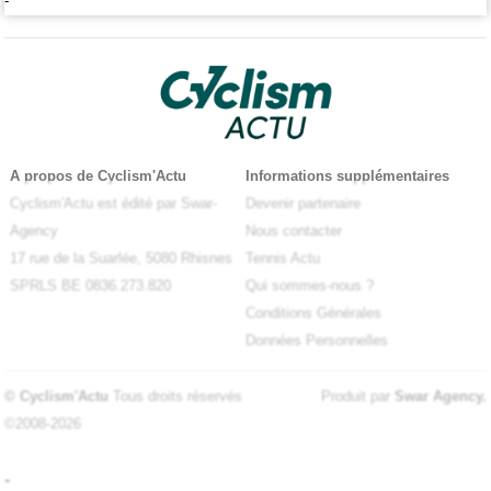
-
A propos de Cyclism'Actu
Informations supplémentaires
Cyclism'Actu est édité par Swar-
Devenir partenaire
Agency
Nous contacter
17 rue de la Suarlée, 5080 Rhisnes
Tennis Actu
SPRLS BE 0836.273.820
Qui sommes-nous ?
Conditions Générales
Données Personnelles
© Cyclism'Actu
Tous droits réservés
Produit par
Swar Agency
.
©2008-2026
-