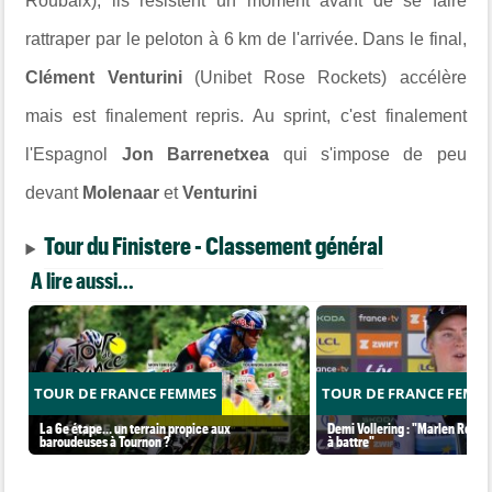
Roubaix), ils résistent un moment avant de se faire
rattraper par le peloton à 6 km de l'arrivée. Dans le final,
Clément Venturini
(Unibet Rose Rockets) accélère
mais est finalement repris. Au sprint, c'est finalement
l'Espagnol
Jon Barrenetxea
qui s'impose de peu
devant
Molenaar
et
Venturini
Tour du Finistere - Classement général
A lire aussi...
TOUR DE FRANCE FEMMES
TOUR DE FRANCE FEMM
La 6e étape… un terrain propice aux
Demi Vollering : "Marlen Reusse
baroudeuses à Tournon ?
à battre"