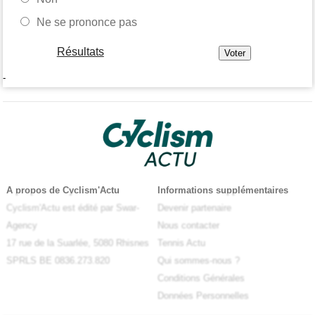
Ne se prononce pas
Résultats
-
A propos de Cyclism'Actu
Informations supplémentaires
Cyclism'Actu est édité par Swar-
Devenir partenaire
Agency
Nous contacter
17 rue de la Suarlée, 5080 Rhisnes
Tennis Actu
SPRLS BE 0836.273.820
Qui sommes-nous ?
Conditions Générales
Données Personnelles