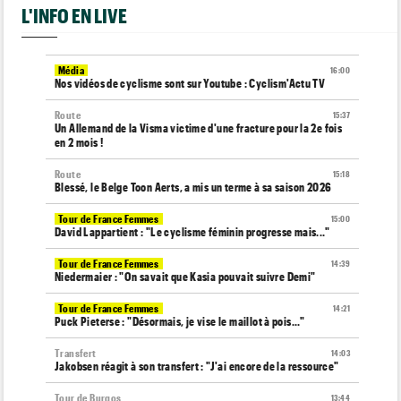
L'INFO EN LIVE
Média
16:00
Nos vidéos de cyclisme sont sur Youtube : Cyclism'Actu TV
Route
15:37
Un Allemand de la Visma victime d'une fracture pour la 2e fois
en 2 mois !
Route
15:18
Blessé, le Belge Toon Aerts, a mis un terme à sa saison 2026
Tour de France Femmes
15:00
David Lappartient : "Le cyclisme féminin progresse mais..."
Tour de France Femmes
14:39
Niedermaier : "On savait que Kasia pouvait suivre Demi"
Tour de France Femmes
14:21
Puck Pieterse : "Désormais, je vise le maillot à pois..."
Transfert
14:03
Jakobsen réagit à son transfert : "J'ai encore de la ressource"
Tour de Burgos
13:44