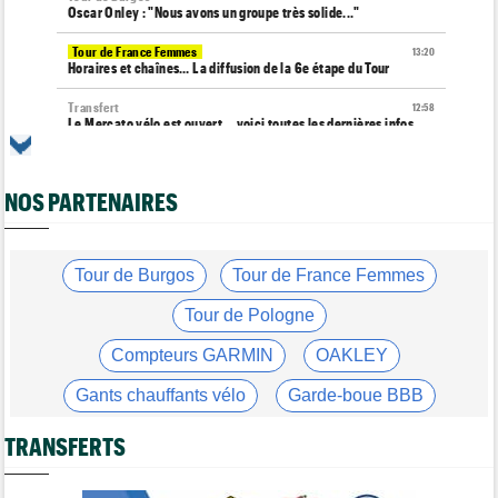
Oscar Onley : "Nous avons un groupe très solide..."
Tour de France Femmes
13:20
Horaires et chaînes… La diffusion de la 6e étape du Tour
Transfert
12:58
Le Mercato vélo est ouvert... voici toutes les dernières infos
Média
12:37
Cyclism’Actu recrute des rédacteurs… si cela vous intéresse,
NOS PARTENAIRES
c'est ici !
Tour de Pologne
12:25
Paul Magnier, 14e de la 3e étape... puis déclassé
Tour de Burgos
Tour de France Femmes
Tour de France Femmes
12:04
La 6e étape… un terrain propice aux baroudeuses à Tournon ?
Tour de Pologne
Transfert
11:54
Compteurs GARMIN
OAKLEY
Soudal Quick-Step recrute un talentueux sprinteur allemand de
24 ans !
Gants chauffants vélo
Garde-boue BBB
Route
11:43
Casque ABUS
Jeu de Vélo
Trine Vingegaard : "L'entraînement ne devrait pas être une
TRANSFERTS
corvée..."
Brassard Fréquence Cardiaque
Tour de France Femmes
11:20