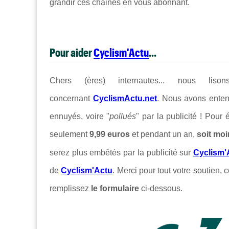
grandir ces chaines en vous abonnant.
Pour aider
Cyclism'Actu
...
Chers (ères) internautes... nous lis
concernant
CyclismActu.net
. Nous avons enten
ennuyés, voire "
pollués
" par la publicité ! Pour
seulement
9,99 euros
et pendant un an,
soit moi
serez plus embêtés par la publicité sur
Cyclism'
de
Cyclism'Actu
. Merci pour tout votre soutien, c
remplissez
le formulaire
ci-dessous.