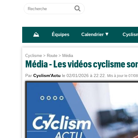
Recherche
Ok
⛰
►
Équipes
Calendrier
Cyclis
Cyclisme
>
Route
>
Média
Média - Les vidéos cyclisme son
Par
Cyclism'Actu
le 02/01/2026 à 22:22.
Mis à jour le 07/0