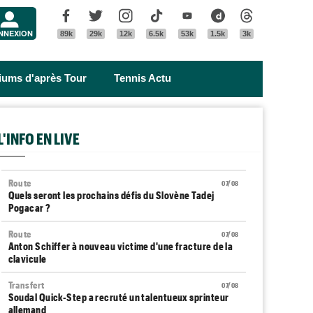
Menu
Facebook
Twitter
Instagram
Tik Tok
Youtube
Dailymotion
Threads
NNEXION
89k
29k
12k
6.5k
53k
1.5k
3k
riums d'après Tour
Tennis Actu
L'INFO EN LIVE
Route
07/08
Quels seront les prochains défis du Slovène Tadej
Pogacar ?
Route
07/08
Anton Schiffer à nouveau victime d'une fracture de la
clavicule
Transfert
07/08
Soudal Quick-Step a recruté un talentueux sprinteur
allemand