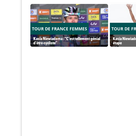
TOUR DE FRANCE FEMMES
TOUR DE F
Kasia Niewiadoma : "C'est tellement génial
Kasia Niewiado
d'être cycliste"
étape