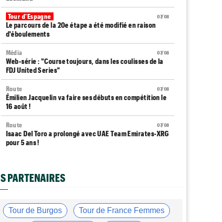
Tour d'Espagne
07/08
Le parcours de la 20e étape a été modifié en raison
d'éboulements
Média
07/08
Web-série : "Course toujours, dans les coulisses de la
FDJ United Series"
Route
07/08
Émilien Jacquelin va faire ses débuts en compétition le
16 août !
Route
07/08
Isaac Del Toro a prolongé avec UAE Team Emirates-XRG
pour 5 ans !
Route
07/08
Gesink : "Quand je suis passé pro, le dopage était
S PARTENAIRES
monnaie courante"
Transfert
07/08
Le Mercato vélo est ouvert... toutes les dernières infos
Tour de Burgos
Tour de France Femmes
et rumeurs