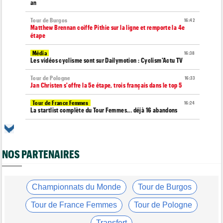
an
Tour de Burgos
16:42
Matthew Brennan coiffe Pithie sur la ligne et remporte la 4e
étape
Média
16:38
Les vidéos cyclisme sont sur Dailymotion : Cyclism'Actu TV
Tour de Pologne
16:33
Jan Christen s'offre la 5e étape, trois français dans le top 5
Tour de France Femmes
16:24
La startlist complète du Tour Femmes... déjà 16 abandons
Championnats du Monde
16:05
La sélection française pour les Championnats du monde !
NOS PARTENAIRES
Transfert
15:47
Joe Blackmore devrait rejoindre une grosse équipe WorldTour
Route
15:19
Émilien Jacquelin va faire ses débuts sur la Polynormande, le 16
Championnats du Monde
Tour de Burgos
août !
Tour de France Femmes
Tour de Pologne
Tour de France Femmes
15:00
Horaires et chaînes… La diffusion TV de la 7e étape du Tour
Transfert