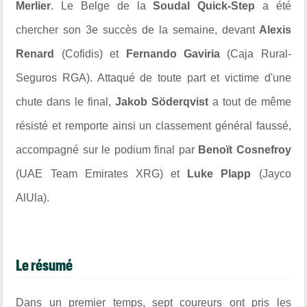
Merlier
. Le Belge de la
Soudal Quick-Step
a été
chercher son 3e succès de la semaine, devant
Alexis
Renard
(Cofidis) et
Fernando Gaviria
(Caja Rural-
Seguros RGA). Attaqué de toute part et victime d'une
chute dans le final,
Jakob Söderqvist
a tout de même
résisté et remporte ainsi un classement général faussé,
accompagné sur le podium final par
Benoït Cosnefroy
(UAE Team Emirates XRG) et
Luke Plapp
(Jayco
AlUla).
Le résumé
Dans un premier temps, sept coureurs ont pris les