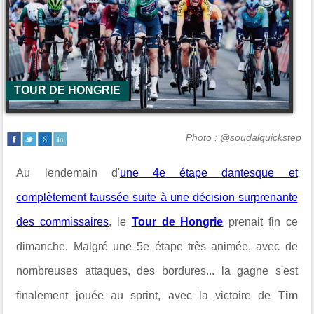
TOUR DE HONGRIE
Photo : @soudalquickstep
Au lendemain d'
une 4e étape dantesque et
complètement faussée suite à une décision surprenante
des commissaires
, le
Tour de Hongrie
prenait fin ce
dimanche. Malgré une 5e étape très animée, avec de
nombreuses attaques, des bordures... la gagne s'est
finalement jouée au sprint, avec la victoire de
Tim