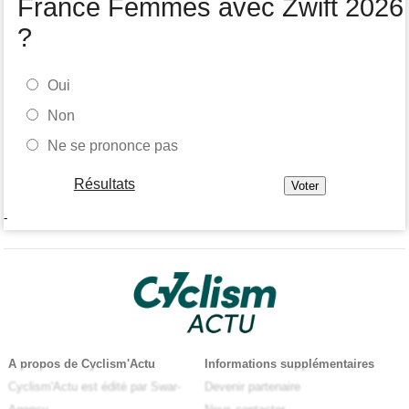
France Femmes avec Zwift 2026
?
Oui
Non
Ne se prononce pas
Résultats
-
A propos de Cyclism'Actu
Informations supplémentaires
Cyclism'Actu est édité par Swar-
Devenir partenaire