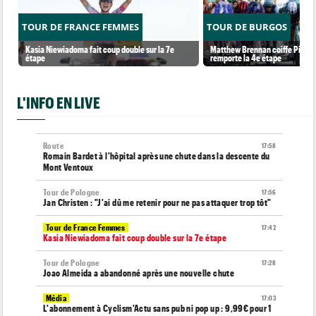
TOUR DE FRANCE FEMMES
TOUR DE BURGOS
Kasia Niewiadoma fait coup double sur la 7e
Matthew Brennan coiffe Pithie s
étape
remporte la 4e étape
L'INFO EN LIVE
Route
17:58
Romain Bardet à l'hôpital après une chute dans la descente du
Mont Ventoux
Tour de Pologne
17:56
Jan Christen : "J'ai dû me retenir pour ne pas attaquer trop tôt"
Tour de France Femmes
17:42
Kasia Niewiadoma fait coup double sur la 7e étape
Tour de Pologne
17:28
Joao Almeida a abandonné après une nouvelle chute
Média
17:03
L'abonnement à Cyclism'Actu sans pub ni pop up : 9,99€ pour 1