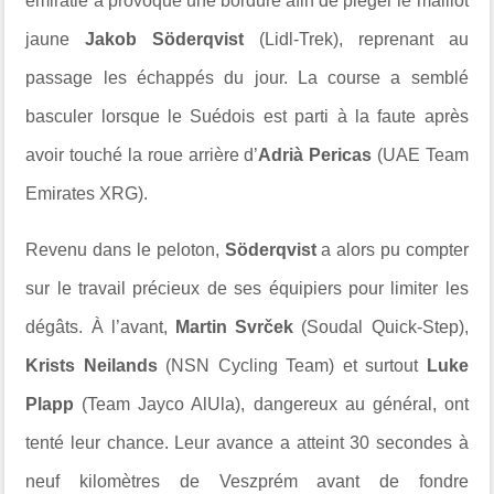
émiratie a provoqué une bordure afin de piéger le maillot
jaune
Jakob Söderqvist
(Lidl-Trek), reprenant au
passage les échappés du jour. La course a semblé
basculer lorsque le Suédois est parti à la faute après
avoir touché la roue arrière d’
Adrià Pericas
(UAE Team
Emirates XRG).
Revenu dans le peloton,
Söderqvist
a alors pu compter
sur le travail précieux de ses équipiers pour limiter les
dégâts. À l’avant,
Martin Svrček
(Soudal Quick-Step),
Krists Neilands
(NSN Cycling Team) et surtout
Luke
Plapp
(Team Jayco AlUla), dangereux au général, ont
tenté leur chance. Leur avance a atteint 30 secondes à
neuf kilomètres de Veszprém avant de fondre