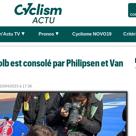
CO
►
►
m'Actu TV
Pronos
Cyclisme NOVO19
Crité
b est consolé par Philipsen et Van
e 10/04/2023 à 17:36.