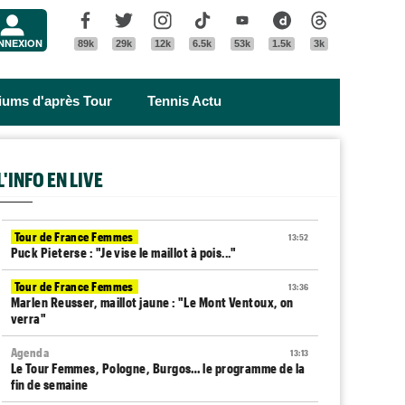
Menu
Facebook
Twitter
Instagram
Tik Tok
Youtube
Dailymotion
Threads
NNEXION
89k
29k
12k
6.5k
53k
1.5k
3k
riums d'après Tour
Tennis Actu
L'INFO EN LIVE
Tour de France Femmes
13:52
Puck Pieterse : "Je vise le maillot à pois..."
Tour de France Femmes
13:36
Marlen Reusser, maillot jaune : "Le Mont Ventoux, on
verra"
Agenda
13:13
Le Tour Femmes, Pologne, Burgos… le programme de la
fin de semaine