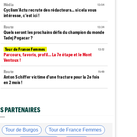
Média
12:54
Cyclism’Actu recrute des rédacteurs… si cela vous
intéresse, c'est ici !
Route
12:34
Quels seront les prochains défis du champion du monde
Tadej Pogacar ?
Tour de France Femmes
12:12
Parcours, favoris, profil… La 7e étape et le Mont
Ventoux !
Route
11:49
Anton Schiffer victime d'une fracture pour la 2e fois
en 2 mois !
Route
11:29
Gesink : "Quand j'ai intégré le peloton, le dopage était
monnaie courante"
S PARTENAIRES
Tour de France Femmes
11:12
Le Court-Pienaar : "J’étais à la limite de mes forces..."
Tour de Burgos
Tour de France Femmes
Tour d'Espagne
10:56