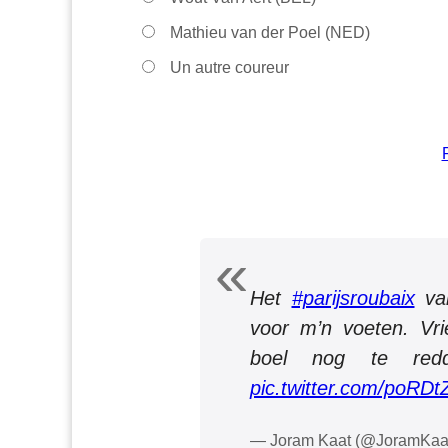
Mathieu van der Poel (NED)
Un autre coureur
Het
#parijsroubaix
v
voor m’n voeten. Vr
boel nog te red
pic.twitter.com/poRDt
— Joram Kaat (@JoramKaa