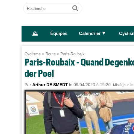
Recherche
Ok
⛰
►
Équipes
Calendrier
Cyclis
Cyclisme
>
Route
>
Paris-Roubaix
Paris-Roubaix - Quand Degenkol
der Poel
Par
Arthur DE SMEDT
le 09/04/2023 à 19:20.
Mis à jour l