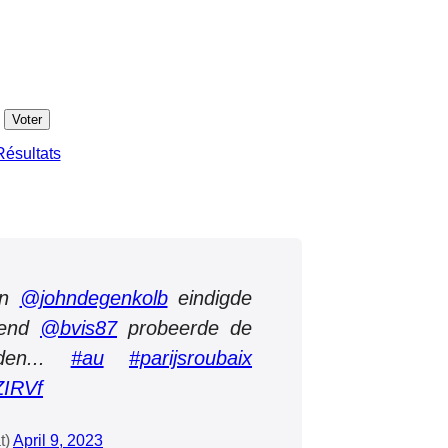
Résultats
an
@johndegenkolb
eindigde
iend
@bvis87
probeerde de
den...
#au
#parijsroubaix
ZIRVf
t)
April 9, 2023