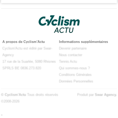
A propos de Cyclism'Actu
Informations supplémentaires
Cyclism'Actu est édité par Swar-
Devenir partenaire
Agency
Nous contacter
17 rue de la Suarlée, 5080 Rhisnes
Tennis Actu
SPRLS BE 0836.273.820
Qui sommes-nous ?
Conditions Générales
Données Personnelles
© Cyclism'Actu
Tous droits réservés
Produit par
Swar Agency
.
©2008-2026
-