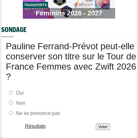
TRANSFERTS
Tour de France Femmes
08/08
Demi Vollering : "Cela prouve que si on rêve en grand..."
Féminins 2026 - 2027
Tour d'Espagne
08/08
Le parcours de la 20e étape modifié à cause d'éboulements
SONDAGE
Pauline Ferrand-Prévot peut-elle
conserver son titre sur le Tour de
France Femmes avec Zwift 2026
?
Oui
Non
Ne se prononce pas
Résultats
-