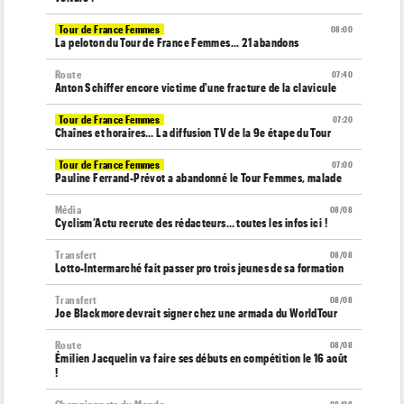
Tour de France Femmes
08:00
La peloton du Tour de France Femmes... 21 abandons
Route
07:40
Anton Schiffer encore victime d'une fracture de la clavicule
Tour de France Femmes
07:20
Chaînes et horaires… La diffusion TV de la 9e étape du Tour
Tour de France Femmes
07:00
Pauline Ferrand-Prévot a abandonné le Tour Femmes, malade
Média
08/08
Cyclism’Actu recrute des rédacteurs… toutes les infos ici !
Transfert
08/08
Lotto-Intermarché fait passer pro trois jeunes de sa formation
Transfert
08/08
Joe Blackmore devrait signer chez une armada du WorldTour
Route
08/08
Émilien Jacquelin va faire ses débuts en compétition le 16 août
!