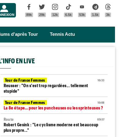
Menu
Facebook
Twitter
Instagram
Tik Tok
Youtube
Dailymotion
Threads
NNEXION
89k
29k
12k
6.5k
53k
1.5k
3k
riums d'après Tour
Tennis Actu
L'INFO EN LIVE
Tour de France Femmes
10:33
Reusser : "On s'est trop regardées... tellement
stupide"
Tour de France Femmes
10:08
La 8e étape… pour les puncheuses ou les sprinteuses ?
Route
09:57
Robert Gesink : "Le cyclisme moderne est beaucoup
plus propre..."