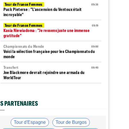
Tour de France Femmes
09:38
Puck Pieterse : "L’ascension du Ventoux était
incroyable"
Tour de France Femmes
09:19
Kasia Niewiadoma : "Je ressens juste une immense
gratitude"
Championnats du Monde
09:00
Voici la sélection française pour les Championnats du
monde
Transfert
08:40
Joe Blackmore devrait rejoindre une armada du
WorldTour
Route
08:35
Romain Bardet hospitalisé après une chute dans la
descente du Mont Ventoux
S PARTENAIRES
Tour de France Femmes
08:20
Horaires et chaînes… La diffusion TV de la 8e étape du
Tour
Tour d'Espagne
Tour de Burgos