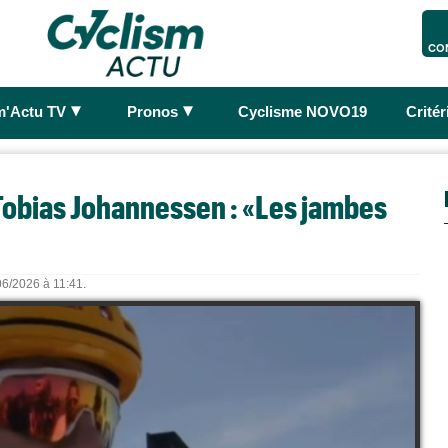
CO
►
►
m'Actu TV
Pronos
Cyclisme NOVO19
Crité
obias Johannessen : «Les jambes
/06/2026 à 11:41.