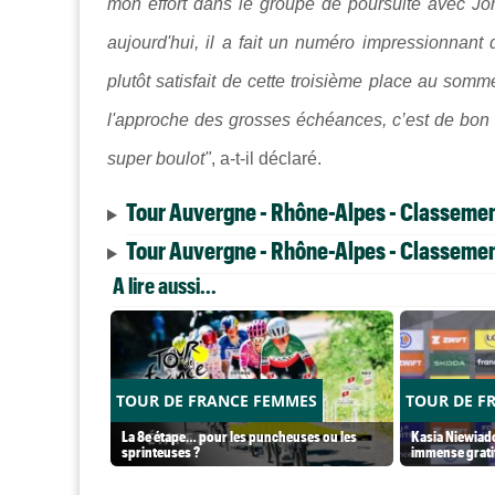
mon effort dans le groupe de poursuite avec Jorg
aujourd'hui, il a fait un numéro impressionnant
plutôt satisfait de cette troisième place au som
l'approche des grosses échéances, c’est de bon a
super boulot"
, a-t-il déclaré.
Tour Auvergne - Rhône-Alpes - Classement
Tour Auvergne - Rhône-Alpes - Classement
A lire aussi...
TOUR DE FRANCE FEMMES
TOUR DE F
La 8e étape… pour les puncheuses ou les
Kasia Niewiado
sprinteuses ?
immense grati