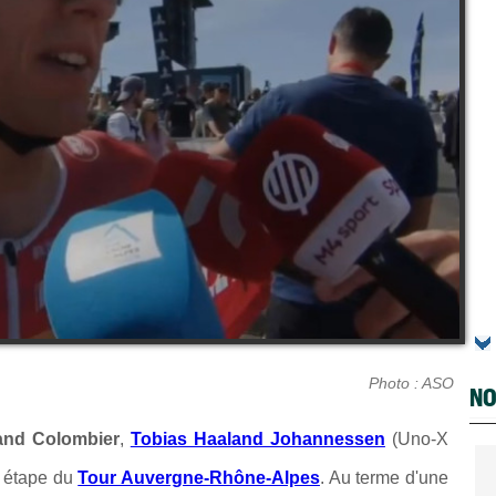
Photo : ASO
NO
and Colombier
,
Tobias Haaland Johannessen
(Uno-X
e étape du
Tour Auvergne-Rhône-Alpes
. Au terme d'une