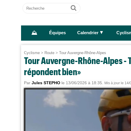
Recherche
Ok
⛰
►
Équipes
Calendrier
Cyclis
Cyclisme
>
Route
>
Tour Auvergne-Rhône-Alpes
Tour Auvergne-Rhône-Alpes - T
répondent bien»
Par
Jules STEPHO
le 13/06/2026 à 18:35.
Mis à jour le 14