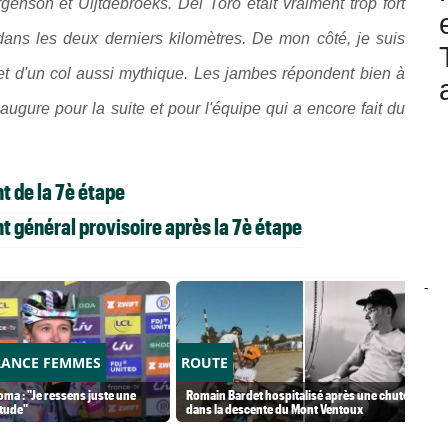
enson et Uijtdebroeks. Del Toro était vraiment trop fort
 dans les deux derniers kilomètres. De mon côté, je suis
met d'un col aussi mythique. Les jambes répondent bien à
ugure pour la suite et pour l'équipe qui a encore fait du
 de la 7è étape
 général provisoire après la 7è étape
-
RANCE FEMMES
ROUTE
ma : "Je ressens juste une
Romain Bardet hospitalisé après une chute
tude"
dans la descente du Mont Ventoux