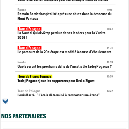
Route
15:08
Romain Bardet hospitalisé après une chute dans la descente du
Mont Ventoux
Tour d'Espagne
14:53
La Soudal Quick-Step perd un de ses leaders pour la Vuelta
2026 !
Tour d'Espagne
14:31
Le parcours de la 20e étape est modifié à cause d'éboulements
Route
14:13
Quels seront les prochains défis de l'insatiable Tadej Pogacar ?
Tour de France Femmes
13:55
Tadej Pogacar joue les supporters pour Urska Zigart
Tour de Pologne
13:22
Louis Barré : "J'étais déterminé à remporter une étape"
Tour de France Femmes
13:04
Loes Adegeest : "On essaiera encore..."
NOS PARTENAIRES
Tour de France Femmes
12:58
La 9e et dernière étape à Nice... Vollering ou Niewiadoma ?