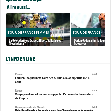
A lire aussi...
TOUR DE FRANCE FEMMES
TOUR DE FRANCE
La 9e et dernière étape à Nice... Vollering ou
Dorian Godon a fini le Tour ave
Niewiadoma ?
fracturées
L'INFO EN LIVE
Route
16:07
Émilien Jacquelin va faire ses débuts à la compétition le 16
août !
Route
15:49
Vingegaard aurait du mal à supporter l'écrasante domination
de Pogacar...
Championnats du Monde
15:30
Voici la sélection française pour les Championnats du monde