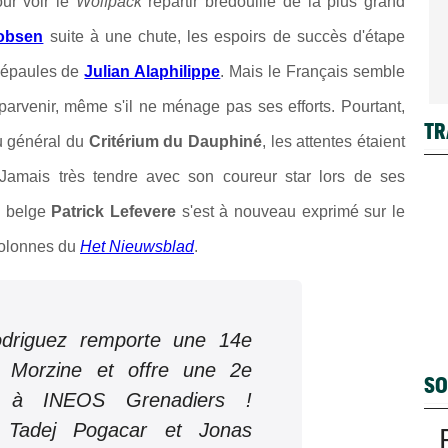
our voir le
Wolfpack
repartir bredouille de la plus grand
obsen
suite à une chute, les espoirs de succès d'étape
s épaules de
Julian Alaphilippe
. Mais le Français semble
 parvenir, même s'il ne ménage pas ses efforts. Pourtant,
TR
u général du
Critérium du Dauphiné
, les attentes étaient
amais très tendre avec son coureur star lors de ses
e belge
Patrick Lefevere
s'est à nouveau exprimé sur le
colonnes du
Het Nieuwsblad
.
driguez remporte une 14e
à Morzine et offre une 2e
SO
ve à INEOS Grenadiers !
 Tadej Pogacar et Jonas