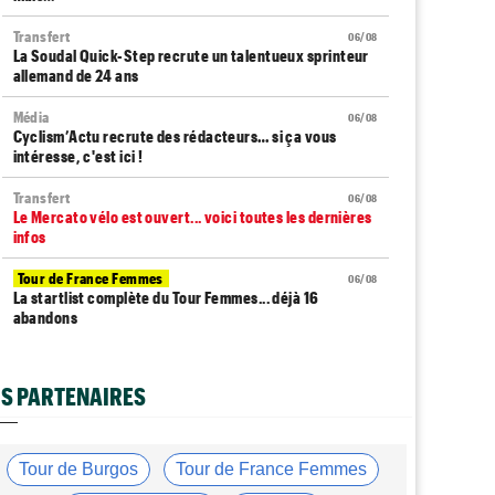
Transfert
06/08
La Soudal Quick-Step recrute un talentueux sprinteur
allemand de 24 ans
Média
06/08
Cyclism’Actu recrute des rédacteurs… si ça vous
intéresse, c'est ici !
Transfert
06/08
Le Mercato vélo est ouvert... voici toutes les dernières
infos
Tour de France Femmes
06/08
La startlist complète du Tour Femmes... déjà 16
abandons
Tour de France Femmes
06/08
La 7e étape et le Mont Ventoux : parcours, favoris,
S PARTENAIRES
profil…
Tour du Portugal
06/08
La surprise Francisco Campos remporte la 1ère étape
Tour de Burgos
Tour de France Femmes