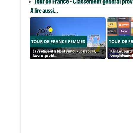
Tour de France - Classement général provi
A lire aussi...
TOUR DE FRANCE FEMMES
TOUR DE F
La 7e étape et le Mont Ventoux : parcours,
Kim Le Court P
favoris, profil…
complètement 