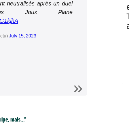
nt neutralisés après un duel
dans Joux Plane
qG1kjhA
ctu)
July 15, 2023
-
ipe, mais..."