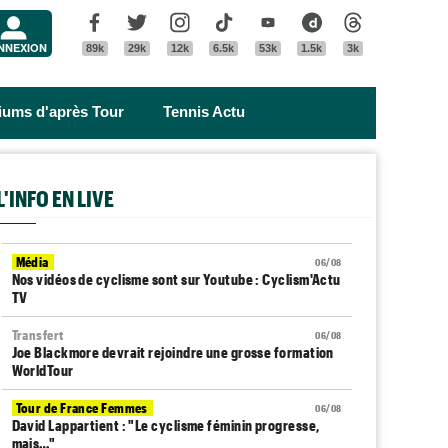
Menu
Facebook
Twitter
Instagram
Tik Tok
Youtube
Dailymotion
Threads
NNEXION
89k
29k
12k
6.5k
53k
1.5k
3k
riums d'après Tour
Tennis Actu
L'INFO EN LIVE
Média
06/08
Nos vidéos de cyclisme sont sur Youtube : Cyclism'Actu
TV
Transfert
06/08
Joe Blackmore devrait rejoindre une grosse formation
WorldTour
Tour de France Femmes
06/08
David Lappartient : "Le cyclisme féminin progresse,
mais…"