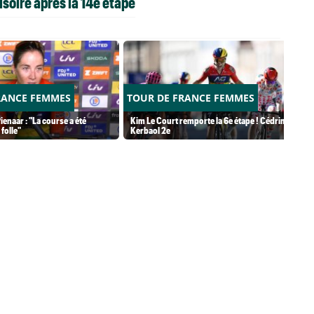
soire après la 14è étape
RANCE FEMMES
TOUR DE FRANCE FEMMES
ienaar : "La course a été
Kim Le Court remporte la 6e étape ! Cédrine
folle"
Kerbaol 2e