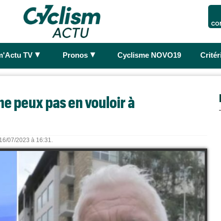
CO
►
►
m'Actu TV
Pronos
Cyclisme NOVO19
Crité
ne peux pas en vouloir à
 16/07/2023 à 16:31.