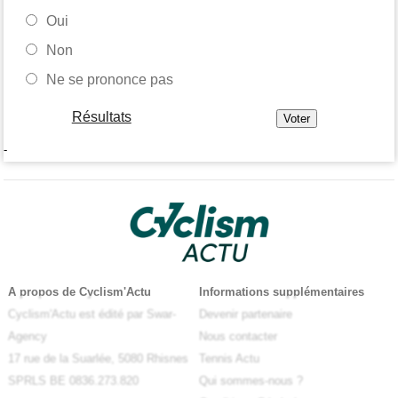
Oui
Non
Ne se prononce pas
Résultats
-
A propos de Cyclism'Actu
Informations supplémentaires
Cyclism'Actu est édité par Swar-
Devenir partenaire
Agency
Nous contacter
17 rue de la Suarlée, 5080 Rhisnes
Tennis Actu
SPRLS BE 0836.273.820
Qui sommes-nous ?