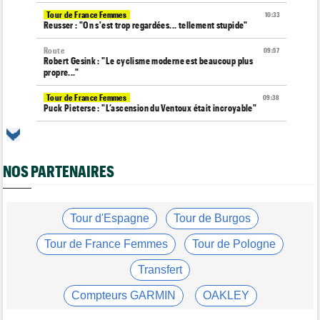
Tour de France Femmes
10:33
Reusser : "On s'est trop regardées... tellement stupide"
Route
09:57
Robert Gesink : "Le cyclisme moderne est beaucoup plus
propre..."
Tour de France Femmes
09:38
Puck Pieterse : "L’ascension du Ventoux était incroyable"
Tour de France Femmes
09:19
Kasia Niewiadoma : "Je ressens juste une immense gratitude"
NOS PARTENAIRES
Championnats du Monde
09:00
Voici la sélection française pour les Championnats du monde
Transfert
08:40
Joe Blackmore devrait rejoindre une armada du WorldTour
Tour d'Espagne
Tour de Burgos
Route
08:35
Tour de France Femmes
Tour de Pologne
Romain Bardet hospitalisé après une chute dans la descente du
Mont Ventoux
Transfert
Route
08:00
Compteurs GARMIN
OAKLEY
Toon Aerts, blessé, a mis un terme à sa saison 2026