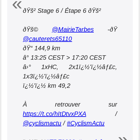
ðŸš² Stage 6 / Étape 6 ðŸš²
ðŸš©
@MairieTarbes
-ðŸ
@cauterets65110
ðŸ“ 144,9 km
â° 13:25 CEST > 17:20 CEST
â›° 1xHC, 2x1ï¿½'ï¿½âƒ£c,
1x3ï¿½'ï¿½âƒ£c
ï¿½'ï¿½ km 49,2
À retrouver sur
https://t.co/hItDtvxPXA
/
@cyclismactu
/
#CyclismActu