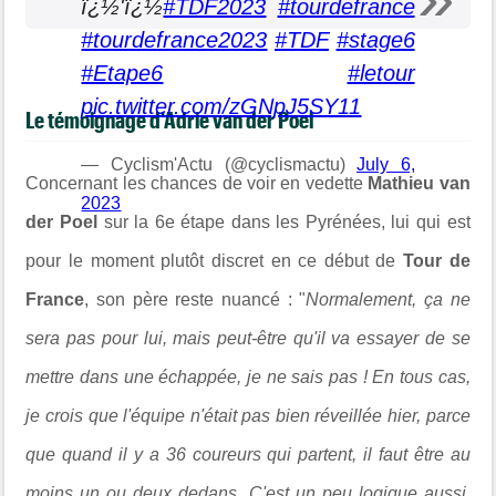
ï¿½'ï¿½
#TDF2023
#tourdefrance
#tourdefrance2023
#TDF
#stage6
#Etape6
#letour
pic.twitter.com/zGNpJ5SY11
Le témoignage d'Adrie van der Poel
— Cyclism'Actu (@cyclismactu)
July 6,
Concernant les chances de voir en vedette
Mathieu van
2023
der Poel
sur la 6e étape dans les Pyrénées, lui qui est
pour le moment plutôt discret en ce début de
Tour de
France
, son père reste nuancé : "
Normalement, ça ne
sera pas pour lui, mais peut-être qu'il va essayer de se
mettre dans une échappée, je ne sais pas ! En tous cas,
je crois que l'équipe n'était pas bien réveillée hier, parce
que quand il y a 36 coureurs qui partent, il faut être au
moins un ou deux dedans. C'est un peu logique aussi,