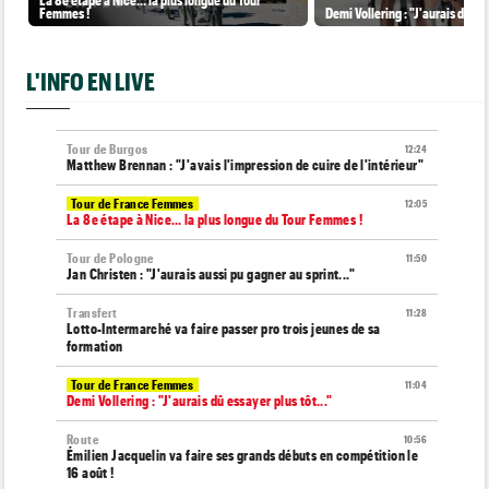
Femmes !
Demi Vollering : "J'aurais dû ess
L'INFO EN LIVE
Tour de Burgos
12:24
Matthew Brennan : "J'avais l'impression de cuire de l'intérieur"
Tour de France Femmes
12:05
La 8e étape à Nice… la plus longue du Tour Femmes !
Tour de Pologne
11:50
Jan Christen : "J'aurais aussi pu gagner au sprint..."
Transfert
11:28
Lotto-Intermarché va faire passer pro trois jeunes de sa
formation
Tour de France Femmes
11:04
Demi Vollering : "J'aurais dû essayer plus tôt..."
Route
10:56
Émilien Jacquelin va faire ses grands débuts en compétition le
16 août !