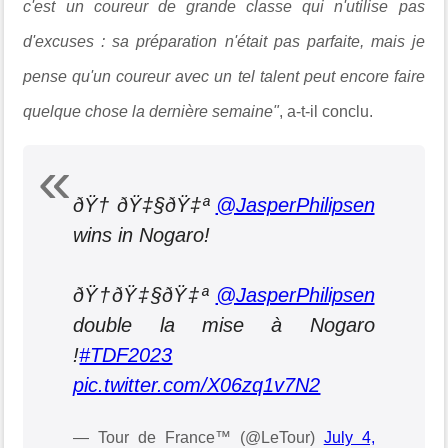
c'est un coureur de grande classe qui n'utilise pas
d'excuses : sa préparation n'était pas parfaite, mais je
pense qu'un coureur avec un tel talent peut encore faire
quelque chose la dernière semaine"
, a-t-il conclu.
ðŸ† ðŸ‡§ðŸ‡ª
@JasperPhilipsen
wins in Nogaro!
ðŸ†ðŸ‡§ðŸ‡ª
@JasperPhilipsen
double la mise à Nogaro
!
#TDF2023
pic.twitter.com/X06zq1v7N2
— Tour de France™ (@LeTour)
July 4,