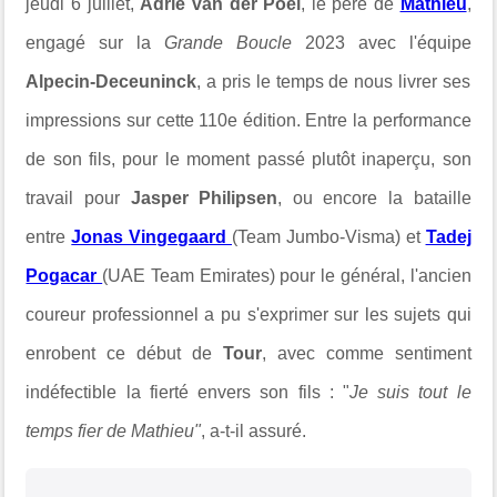
jeudi 6 juillet,
Adrie van der Poel
, le père de
Mathieu
,
engagé sur la
Grande Boucle
2023 avec l'équipe
Alpecin-Deceuninck
, a pris le temps de nous livrer ses
impressions sur cette 110e édition. Entre la performance
de son fils, pour le moment passé plutôt inaperçu, son
travail pour
Jasper Philipsen
, ou encore la bataille
entre
Jonas Vingegaard
(Team Jumbo-Visma) et
Tadej
Pogacar
(UAE Team Emirates) pour le général, l'ancien
coureur professionnel a pu s'exprimer sur les sujets qui
enrobent ce début de
Tour
, avec comme sentiment
indéfectible la fierté envers son fils : "
Je suis t
out le
temps fier de Mathieu"
, a-t-il assuré.