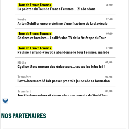
Tour de France Femmes
08:00
La peloton du Tour de France Femmes... 21 abandons
Route
07:40
Anton Schiffer encore victime d'une fracture de la clavicule
Tour de France Femmes
07:20
Chaînes et horaires… La diffusion TV de la 9e étape du Tour
Tour de France Femmes
07:00
Pauline Ferrand-Prévot a abandonné le Tour Femmes, malade
Média
08/08
Cyclism’Actu recrute des rédacteurs… toutes les infos ici !
Transfert
08/08
Lotto-Intermarché fait passer pro trois jeunes de sa formation
Transfert
08/08
Joe Blackmore devrait signer chez une armada du WorldTour
Route
08/08
Émilien Jacquelin va faire ses débuts en compétition le 16 août
NOS PARTENAIRES
!
Championnats du Monde
08/08
La sélection française pour les Championnats du monde