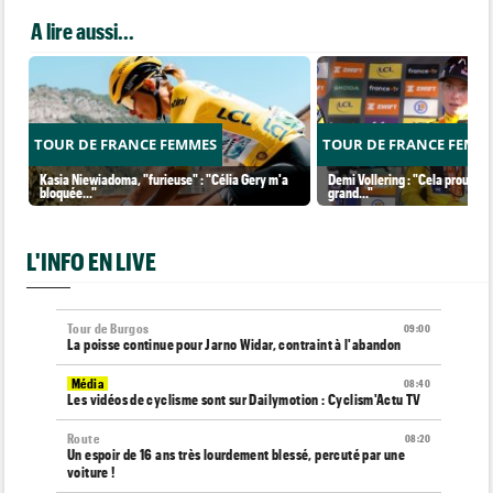
A lire aussi...
TOUR DE FRANCE FEMMES
TOUR DE FRANCE FEMM
Kasia Niewiadoma, "furieuse" : "Célia Gery m'a
Demi Vollering : "Cela prouve q
bloquée..."
grand..."
L'INFO EN LIVE
Tour de Burgos
09:00
La poisse continue pour Jarno Widar, contraint à l'abandon
Média
08:40
Les vidéos de cyclisme sont sur Dailymotion : Cyclism'Actu TV
Route
08:20
Un espoir de 16 ans très lourdement blessé, percuté par une
voiture !