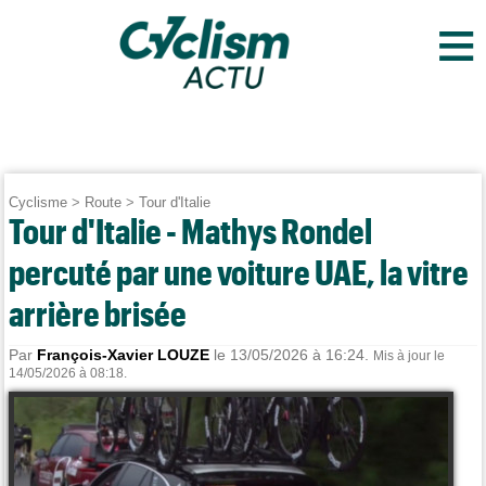
≡
Cyclisme
>
Route
>
Tour d'Italie
Tour d'Italie - Mathys Rondel
percuté par une voiture UAE, la vitre
arrière brisée
Par
François-Xavier LOUZE
le 13/05/2026 à 16:24.
Mis à jour le
14/05/2026 à 08:18.