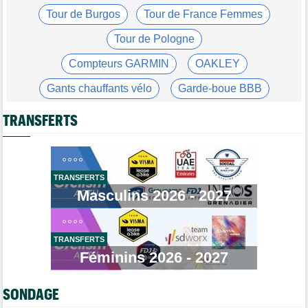
Tour de Burgos
Tour de France Femmes
Route
08/08
Romain Bardet hospitalisé après une chute dans la descente du
Tour de Pologne
Ventoux
Compteurs GARMIN
OAKLEY
Tour de France Femmes
08/08
Kasia Niewiadoma, "furieuse" : "Célia Gery m'a bloquée..."
Gants chauffants vélo
Garde-boue BBB
Tour de France Femmes
08/08
Casque ABUS
Jeu de Vélo
Loes Adegeest : "On essaiera encore demain..."
TRANSFERTS
Brassard Fréquence Cardiaque
Tour de France Femmes
08/08
Lilan Calmejane: "Pourquoi PFP nous raconte des salades ?"
Tour de France Femmes
08/08
TRANSFERTS
Puck Pieterse : "Je ne sais pas à quoi m'attendre demain"
Masculins 2026 - 2027
Tour de France Femmes
08/08
Niedermaier : "J’ai dit à Kasia que ce n’est pas fini"
TRANSFERTS
Tour de Burgos
08/08
Felix Gall : "Ma 1ère victoire au général : un accomplissement !"
Féminins 2026 - 2027
Tour de France Femmes
08/08
Lorena Wiebes : "Je dois encore finir la journée de demain"
SONDAGE