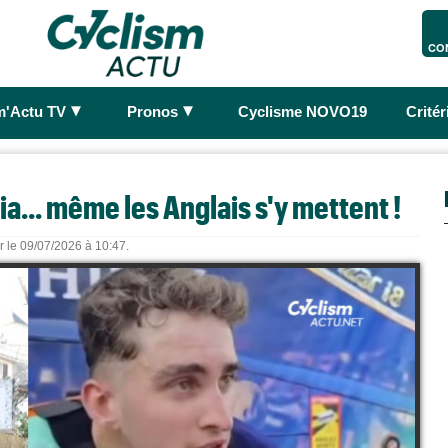
CO
►
►
m'Actu TV
Pronos
Cyclisme NOVO19
Crité
a... même les Anglais s'y mettent !
r le 09/07/2026 à 10:47.