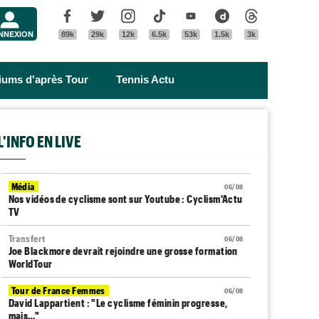
Menu
Facebook
Twitter
Instagram
Tik Tok
Youtube
Dailymotion
Threads
NNEXION
89k
29k
12k
6.5k
53k
1.5k
3k
riums d'après Tour
Tennis Actu
L'INFO EN LIVE
Média
06/08
Nos vidéos de cyclisme sont sur Youtube : Cyclism'Actu
TV
Transfert
06/08
Joe Blackmore devrait rejoindre une grosse formation
WorldTour
Tour de France Femmes
06/08
David Lappartient : "Le cyclisme féminin progresse,
mais…"