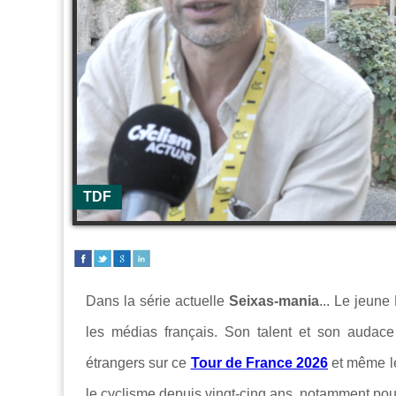
TDF
Dans la série actuelle
Seixas-mania
... L
e jeune 
les médias français. Son talent et son audace 
étrangers sur ce
Tour de France 2026
et même le
le cyclisme depuis vingt-cinq ans, notamment pour