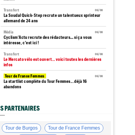
Transfert
06/08
La Soudal Quick-Step recrute un talentueux sprinteur
allemand de 24 ans
Média
06/08
Cyclism’Actu recrute des rédacteurs… si ça vous
intéresse, c'est ici !
Transfert
06/08
Le Mercato vélo est ouvert... voici toutes les dernières
infos
Tour de France Femmes
06/08
La startlist complète du Tour Femmes... déjà 16
abandons
Tour de France Femmes
06/08
La 7e étape et le Mont Ventoux : parcours, favoris,
S PARTENAIRES
profil…
Tour du Portugal
06/08
La surprise Francisco Campos remporte la 1ère étape
Tour de Burgos
Tour de France Femmes