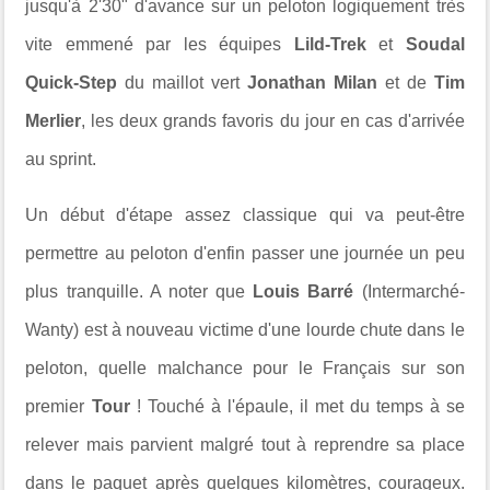
jusqu'à 2'30" d'avance sur un peloton logiquement très
vite emmené par les
équipes
Lild-Trek
et
Soudal
Quick-Step
du maillot vert
Jonathan Milan
et de
Tim
Merlier
, les deux grands favoris du jour en cas d'arrivée
au sprint.
Un début d'étape assez classique qui va peut-être
permettre au peloton d'enfin passer une journée un peu
plus tranquille. A noter que
Louis Barré
(Intermarché-
Wanty) est à nouveau victime d'une lourde chute dans le
peloton, quelle malchance pour le Français sur son
premier
Tour
!
Touché à l'épaule, il met du temps à se
relever mais parvient malgré tout à reprendre sa place
dans le paquet après quelques kilomètres, courageux.