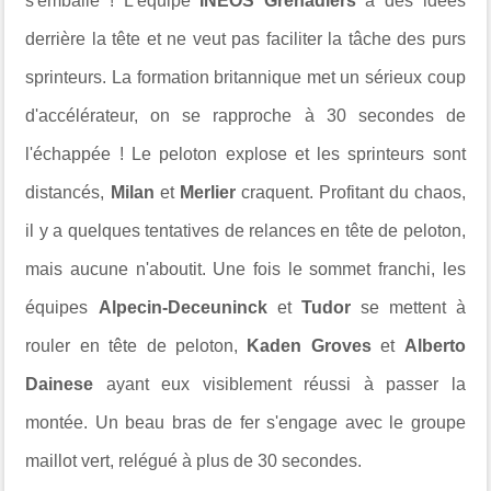
s'emballe ! L'équipe
INEOS Grenadiers
a des idées
derrière la tête et ne veut pas faciliter la tâche des purs
sprinteurs. La formation britannique met un sérieux coup
d'accélérateur, on se rapproche à 30 secondes de
l'échappée ! Le peloton explose et les sprinteurs sont
distancés,
Milan
et
Merlier
craquent. Profitant du chaos,
il y a quelques tentatives de relances en tête de peloton,
mais aucune n'aboutit. Une fois le sommet franchi, les
équipes
Alpecin-Deceuninck
et
Tudor
se mettent à
rouler en tête de peloton,
Kaden Groves
et
Alberto
Dainese
ayant eux visiblement réussi à passer la
montée. Un beau bras de fer s'engage avec le groupe
maillot vert, relégué à plus de 30 secondes.