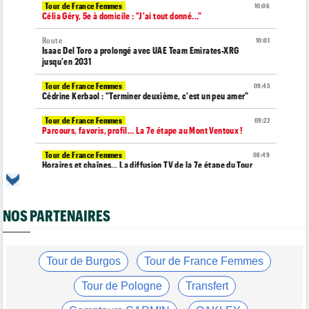
Tour de France Femmes
10:06
Célia Géry, 5e à domicile : "J'ai tout donné..."
Route
10:01
Isaac Del Toro a prolongé avec UAE Team Emirates-XRG
jusqu'en 2031
Tour de France Femmes
09:45
Cédrine Kerbaol : "Terminer deuxième, c'est un peu amer"
Tour de France Femmes
09:22
Parcours, favoris, profil… La 7e étape au Mont Ventoux !
Tour de France Femmes
08:49
Horaires et chaînes… La diffusion TV de la 7e étape du Tour
Tour de France Femmes
08:33
Le Court-Pienaar : "On avait besoin de cette victoire..."
NOS PARTENAIRES
Média
08:25
Les vidéos cyclisme sont sur Dailymotion : Cyclism'Actu TV
Tour de Burgos
Tour de Burgos
Tour de France Femmes
07:56
A quelle heure et sur quelle chaîne suivre la 4e étape à la TV ?
Tour de Pologne
Transfert
Transfert
07:43
Le Mercato vélo est ouvert... les toutes les dernières infos