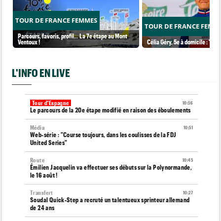
TOUR DE FRANCE FEMMES
TOUR DE FRANCE FEMM
Parcours, favoris, profil… La 7e étape au Mont
Ventoux !
Célia Géry, 5e à domicile : "J'ai
L'INFO EN LIVE
Tour d'Espagne
10:56
Le parcours de la 20e étape modifié en raison des éboulements
Média
10:51
Web-série : "Course toujours, dans les coulisses de la FDJ
United Series"
Route
10:45
Émilien Jacquelin va effectuer ses débuts sur la Polynormande,
le 16 août !
Transfert
10:27
Soudal Quick-Step a recruté un talentueux sprinteur allemand
de 24 ans