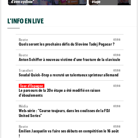
d'être cycliste"
étape
L'INFO EN LIVE
Route
07/08
Quels seront les prochains défis du Slovène Tadej Pogacar ?
Route
07/08
Anton Schiffer à nouveau victime d'une fracture de la clavicule
Transfert
07/08
Soudal Quick-Step a recruté un talentueux sprinteur allemand
Tour d'Espagne
07/08
Le parcours de la 20e étape a été modifié en raison
d'éboulements
Média
07/08
Web-série : "Course toujours, dans les coulisses de la FDJ
United Series"
Route
07/08
Émilien Jacquelin va faire ses débuts en compétition le 16 août
!