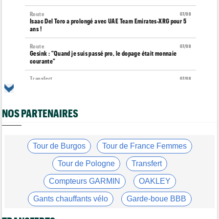
Route
07/08
Isaac Del Toro a prolongé avec UAE Team Emirates-XRG pour 5
ans !
Route
07/08
Gesink : "Quand je suis passé pro, le dopage était monnaie
courante"
Transfert
07/08
Le Mercato vélo est ouvert... toutes les dernières infos et
rumeurs
NOS PARTENAIRES
Transfert
07/08
Lotto-Intermarché fait passer pro trois jeunes de sa formation
Tour de France Femmes
07/08
Kasia Niewiadoma : "C'est tellement génial d'être cycliste"
Tour de Burgos
Tour de France Femmes
Tour de Burgos
07/08
Tour de Pologne
Transfert
Matthew Brennan : "Je me suis retrouvé un peu trop loin…"
Compteurs GARMIN
OAKLEY
Tour de Burgos
07/08
Matthew Brennan a remporté la 4e étape devant Pithie
Gants chauffants vélo
Garde-boue BBB
Tour de France Femmes
07/08
Lorena Wiebes : "Demain nous viserons encore la victoire"
Casque ABUS
Jeu de Vélo