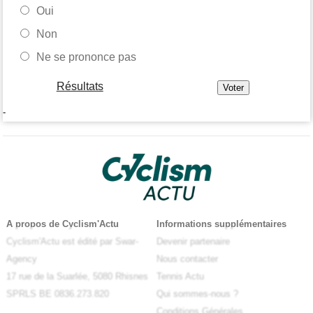
Oui
Non
Ne se prononce pas
Résultats
-
A propos de Cyclism'Actu
Informations supplémentaires
Cyclism'Actu est édité par Swar-
Devenir partenaire
Agency
Nous contacter
17 rue de la Suarlée, 5080 Rhisnes
Tennis Actu
SPRLS BE 0836.273.820
Qui sommes-nous ?
Conditions Générales