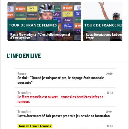
TOUR DE FRANCE FEMMES
TOUR DE FRANCE FEMM
Kasia Niewiadoma : "C'est tellement génial
Kasia Niewiadoma fait coup dou
d'être cycliste"
étape
L'INFO EN LIVE
Route
20:30
Gesink : "Quand je suis passé pro, le dopage était monnaie
courante"
Transfert
20:12
Le Mercato vélo est ouvert... toutes les dernières infos et
rumeurs
Transfert
20:04
Lotto-Intermarché fait passer pro trois jeunes de sa formation
Tour de France Femmes
19:51