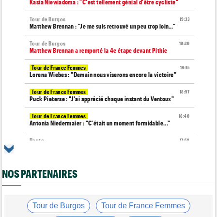
Kasia Niewiadoma : "C'est tellement génial d'être cycliste"
Tour de Burgos
19:33
Matthew Brennan : "Je me suis retrouvé un peu trop loin…"
Tour de Burgos
19:30
Matthew Brennan a remporté la 4e étape devant Pithie
Tour de France Femmes
19:15
Lorena Wiebes : "Demain nous viserons encore la victoire"
Tour de France Femmes
18:57
Puck Pieterse : "J'ai apprécié chaque instant du Ventoux"
Tour de France Femmes
18:40
Antonia Niedermaier : "C'était un moment formidable..."
Route
17:58
Romain Bardet à l'hôpital après une chute dans la descente du
Mont Ventoux
NOS PARTENAIRES
Tour de Pologne
17:56
Jan Christen : "J'ai dû me retenir pour ne pas attaquer trop tôt"
Tour de France Femmes
17:42
Kasia Niewiadoma fait coup double sur la 7e étape
Tour de Burgos
Tour de France Femmes