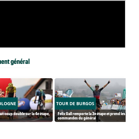
ment général
OLOGNE
TOUR DE BURGOS
it coup double sur la 4e étape,
Felix Gall remporte la 3e étape et prend les
commandes du général