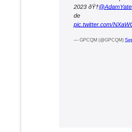
2023 ðŸ†
@AdamYate
de Mon
pic.twitter.com/NX
— GPCQM (@GPCQM)
Sep