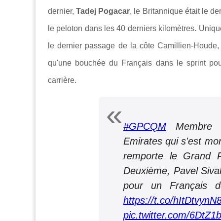
dernier,
Tadej Pogacar
, le Britannique était le d
le peloton dans les 40 derniers kilomètres. Uniq
le dernier passage de la côte Camillien-Houde,
qu'une bouchée du Français dans le sprint pou
carrière.
#GPCQM
Membre d
Emirates qui s'est mon
remporte le Grand P
Deuxième, Pavel Sivako
pour un Français d
https://t.co/hItDtvynN
pic.twitter.com/6DtZ1