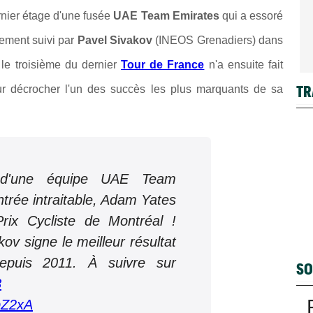
ernier étage d'une fusée
UAE Team Emirates
qui a essoré
uement suivi par
Pavel Sivakov
(INEOS Grenadiers) dans
 le troisième du dernier
Tour de France
n'a ensuite fait
TR
r décrocher l'un des succès les plus marquants de sa
'une équipe UAE Team
trée intraitable, Adam Yates
rix Cycliste de Montréal !
v signe le meilleur résultat
epuis 2011. À suivre sur
SO
8
bZ2xA