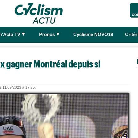
CO
►
►
m'Actu TV
Pronos
Cyclisme NOVO19
Crité
ux gagner Montréal depuis si
le 11/09/2023 à 17:35.