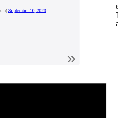
ctu)
September 10, 2023
-