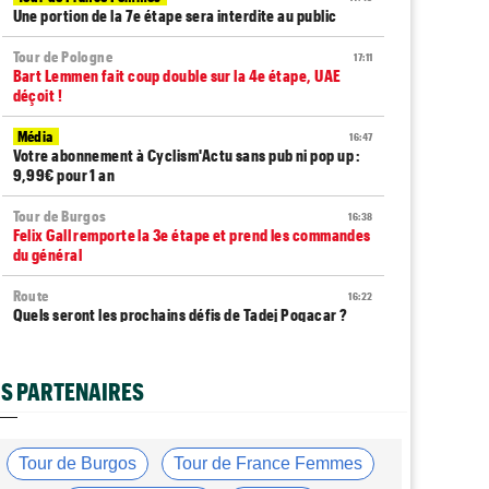
Une portion de la 7e étape sera interdite au public
Tour de Pologne
17:11
Bart Lemmen fait coup double sur la 4e étape, UAE
déçoit !
Média
16:47
Votre abonnement à Cyclism'Actu sans pub ni pop up :
9,99€ pour 1 an
Tour de Burgos
16:38
Felix Gall remporte la 3e étape et prend les commandes
du général
Route
16:22
Quels seront les prochains défis de Tadej Pogacar ?
Média
16:00
Nos vidéos de cyclisme sont sur Youtube : Cyclism'Actu
S PARTENAIRES
TV
Route
15:37
Un Allemand de la Visma victime d'une fracture pour la
Tour de Burgos
Tour de France Femmes
2e fois en 2 mois !