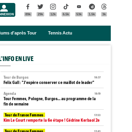
Menu
Facebook
Twitter
Instagram
Tik Tok
Youtube
Dailymotion
Threads
NNEXION
89k
29k
12k
6.5k
53k
1.5k
3k
riums d'après Tour
Tennis Actu
L'INFO EN LIVE
Tour de Burgos
18:37
Felix Gall : "J’espère conserver ce maillot de leader"
Agenda
18:19
Tour Femmes, Pologne, Burgos… au programme de la
fin de semaine
Tour de France Femmes
17:53
Kim Le Court remporte la 6e étape ! Cédrine Kerbaol 2e
Tour de France Femmes
17:43