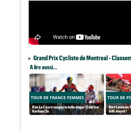
Grand Prix Cycliste de Montreal - Classe
A lire aussi...
TOUR DE FRANCE FEMMES
TOUR DE P
Kim Le Court remporte la 6e étape ! Cédrine
Bart Lemmen fa
Kerbaol 2e
UAE déçoit !