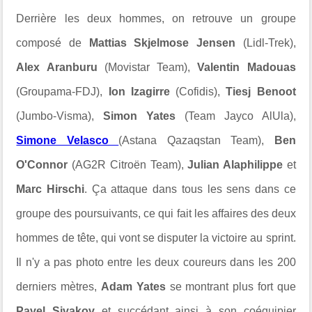
Derrière les deux hommes, on retrouve un groupe
composé de
Mattias Skjelmose Jensen
(Lidl-Trek),
Alex Aranburu
(Movistar Team),
Valentin Madouas
(Groupama-FDJ),
Ion Izagirre
(Cofidis),
Tiesj Benoot
(Jumbo-Visma),
Simon Yates
(Team Jayco AlUla),
Simone Velasco
(Astana Qazaqstan Team),
Ben
O'Connor
(AG2R Citroën Team),
Julian Alaphilippe
et
Marc Hirschi
. Ça attaque dans tous les sens dans ce
groupe des poursuivants, ce qui fait les affaires des deux
hommes de tête, qui vont se disputer la victoire au sprint.
Il n'y a pas photo entre les deux coureurs dans les 200
derniers mètres,
Adam Yates
se montrant plus fort que
Pavel Sivakov
et succédant ainsi à son coéquipier