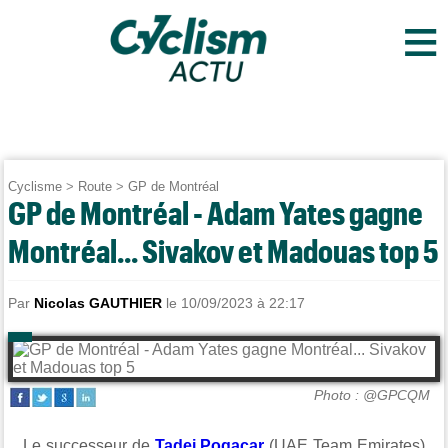
≡
Cyclisme
>
Route
>
GP de Montréal
GP de Montréal - Adam Yates gagne
Montréal... Sivakov et Madouas top 5
Par
Nicolas GAUTHIER
le 10/09/2023 à 22:17
Photo : @GPCQM
Le successeur de
Tadej Pogacar
(UAE Team Emirates)