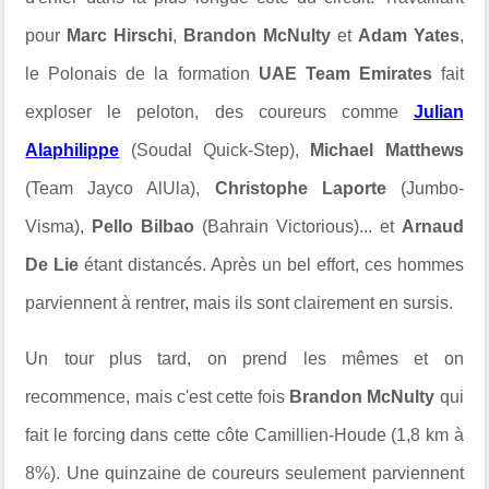
pour
Marc Hirschi
,
Brandon McNulty
et
Adam Yates
,
le Polonais de la formation
UAE Team Emirates
fait
exploser le peloton, des coureurs comme
Julian
Alaphilippe
(Soudal Quick-Step),
Michael Matthews
(Team Jayco AlUla),
Christophe Laporte
(Jumbo-
Visma),
Pello Bilbao
(Bahrain Victorious)... et
Arnaud
De Lie
étant distancés. Après un bel effort, ces hommes
parviennent à rentrer, mais ils sont clairement en sursis.
Un tour plus tard, on prend les mêmes et on
recommence, mais c'est cette fois
Brandon McNulty
qui
fait le forcing dans cette c
ôte Camillien-Houde (
1,8 km à
8%). Une quinzaine de coureurs seulement parviennent