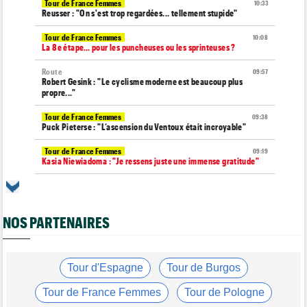
Tour de France Femmes
10:33
Reusser : "On s'est trop regardées... tellement stupide"
Tour de France Femmes
10:08
La 8e étape… pour les puncheuses ou les sprinteuses ?
Route
09:57
Robert Gesink : "Le cyclisme moderne est beaucoup plus
propre..."
Tour de France Femmes
09:38
Puck Pieterse : "L’ascension du Ventoux était incroyable"
Tour de France Femmes
09:19
Kasia Niewiadoma : "Je ressens juste une immense gratitude"
Championnats du Monde
09:00
Voici la sélection française pour les Championnats du monde
NOS PARTENAIRES
Transfert
08:40
Joe Blackmore devrait rejoindre une armada du WorldTour
Route
08:35
Romain Bardet hospitalisé après une chute dans la descente du
Tour d'Espagne
Tour de Burgos
Mont Ventoux
Tour de France Femmes
Tour de Pologne
Route
08:00