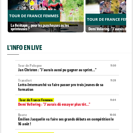
TOUR DE FRANCE FEMMES
TOUR DE FRANCE FEMM
La 8e étape… pour les puncheuses ou les
sprinteuses ?
Demi Vollering : "J'aurais dû ess
L'INFO EN LIVE
Tour de Pologne
11:50
Jan Christen : "J'aurais aussi pu gagner au sprint..."
Transfert
11:28
Lotto-Intermarché va faire passer pro trois jeunes de sa
formation
Tour de France Femmes
11:04
Demi Vollering : "J'aurais dû essayer plus tôt..."
Route
10:56
Émilien Jacquelin va faire ses grands débuts en compétition le
16 août !