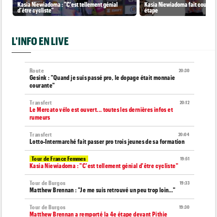
Kasia Niewiadoma : "C'est tellement génial
Kasia Niewiadoma fait coup dou
d'être cycliste"
étape
L'INFO EN LIVE
Route
20:30
Gesink : "Quand je suis passé pro, le dopage était monnaie
courante"
Transfert
20:12
Le Mercato vélo est ouvert... toutes les dernières infos et
rumeurs
Transfert
20:04
Lotto-Intermarché fait passer pro trois jeunes de sa formation
Tour de France Femmes
19:51
Kasia Niewiadoma : "C'est tellement génial d'être cycliste"
Tour de Burgos
19:33
Matthew Brennan : "Je me suis retrouvé un peu trop loin…"
Tour de Burgos
19:30
Matthew Brennan a remporté la 4e étape devant Pithie