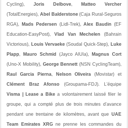
Cycling),
Joris Delbove
,
Matteo Vercher
(TotalEnergies),
Abel Balderstone
(Caja Rural-Seguros
RGA),
Mads Pedersen
(Lidl-Trek),
Alex Baudin
(EF
Education-EasyPost),
Vlad Van Mechelen
(Bahrain
Victorious),
Louis Vervaeke
(Soudal Quick-Step),
Luke
Plapp
,
Mauro Schmid
(Jayco AlUla),
Magnus Cort
(Uno-X Mobility),
George Bennett
(NSN CyclingTeam),
Raul Garcia Pierna
,
Nelson Oliveira
(Movistar) et
Clément Braz Afonso
(Groupama-FDJ). L'équipe
Visma | Lease a Bike
a volontairement laissé filer le
groupe, qui a compté plus de trois minutes d'avance
pendant une trentaine de kilomètres, avant que
UAE
Team Emirates XRG
ne prenne les commandes du