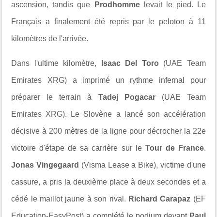
ascension, tandis que
Prodhomme
levait le pied. Le
Français a finalement été repris par le peloton à 11
kilomètres de l'arrivée.
Dans l'ultime kilomètre,
Isaac Del Toro
(UAE Team
Emirates XRG) a imprimé un rythme infernal pour
préparer le terrain à
Tadej Pogacar
(UAE Team
Emirates XRG). Le Slovène a lancé son accélération
décisive à 200 mètres de la ligne pour décrocher la 22e
victoire d'étape de sa carrière sur le
Tour de France
.
Jonas Vingegaard
(Visma Lease a Bike), victime d'une
cassure, a pris la deuxième place à deux secondes et a
cédé le maillot jaune à son rival.
Richard Carapaz
(EF
Education-EasyPost) a complété le podium devant
Paul