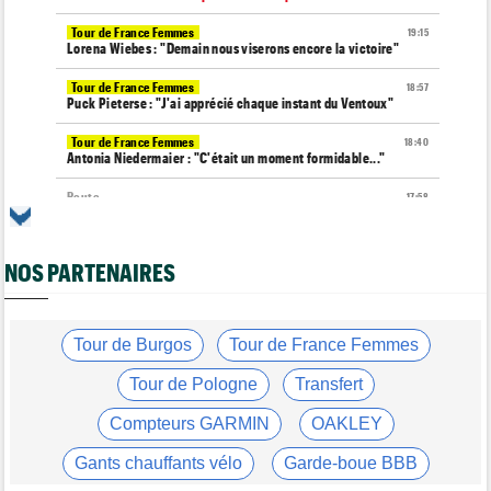
Tour de France Femmes
19:15
Lorena Wiebes : "Demain nous viserons encore la victoire"
Tour de France Femmes
18:57
Puck Pieterse : "J'ai apprécié chaque instant du Ventoux"
Tour de France Femmes
18:40
Antonia Niedermaier : "C'était un moment formidable..."
Route
17:58
Romain Bardet à l'hôpital après une chute dans la descente du
Mont Ventoux
NOS PARTENAIRES
Tour de Pologne
17:56
Jan Christen : "J'ai dû me retenir pour ne pas attaquer trop tôt"
Tour de France Femmes
17:42
Kasia Niewiadoma fait coup double sur la 7e étape
Tour de Burgos
Tour de France Femmes
Tour de Pologne
17:28
Tour de Pologne
Transfert
Joao Almeida a abandonné après une nouvelle chute
Compteurs GARMIN
OAKLEY
Média
17:03
L'abonnement à Cyclism'Actu sans pub ni pop up : 9,99€ pour 1
Gants chauffants vélo
Garde-boue BBB
an