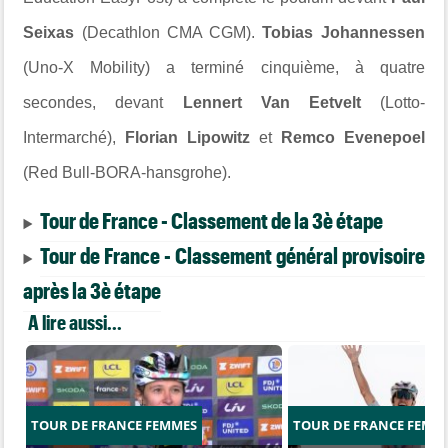
Seixas
(Decathlon CMA CGM).
Tobias Johannessen
(Uno-X Mobility) a terminé cinquième, à quatre
secondes, devant
Lennert Van Eetvelt
(Lotto-
Intermarché),
Florian Lipowitz
et
Remco Evenepoel
(Red Bull-BORA-hansgrohe).
Tour de France - Classement de la 3è étape
Tour de France - Classement général provisoire
après la 3è étape
A lire aussi...
TOUR DE FRANCE FEMMES
TOUR DE FRANCE FEMM