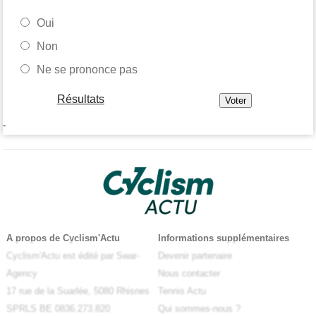
Oui
Non
Ne se prononce pas
Résultats
-
A propos de Cyclism'Actu
Informations supplémentaires
Cyclism'Actu est édité par Swar-
Devenir partenaire
Agency
Nous contacter
17 rue de la Suarlée, 5080 Rhisnes
Tennis Actu
SPRLS BE 0836.273.820
Qui sommes-nous ?