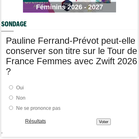
Tour de Pologne
07:10
Féminins 2026 - 2027
Diffusion TV... quelle heure et quelle chaîne la 5e étape ?
Tour de Burgos
07:00
SONDAGE
Felix Gall : "L'objectif ? Conserver ce maillot de leader"
Média
06/08
Pauline Ferrand-Prévot peut-elle
Nos vidéos de cyclisme sont sur Youtube : Cyclism'Actu TV
conserver son titre sur le Tour de
France Femmes avec Zwift 2026
?
Oui
Non
Ne se prononce pas
Résultats
-