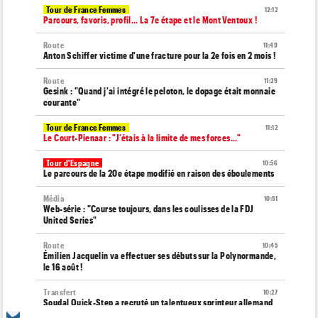
Tour de France Femmes
12:12
Parcours, favoris, profil… La 7e étape et le Mont Ventoux !
Route
11:49
Anton Schiffer victime d'une fracture pour la 2e fois en 2 mois !
Route
11:29
Gesink : "Quand j'ai intégré le peloton, le dopage était monnaie
courante"
Tour de France Femmes
11:12
Le Court-Pienaar : "J’étais à la limite de mes forces..."
Tour d'Espagne
10:56
Le parcours de la 20e étape modifié en raison des éboulements
Média
10:51
Web-série : "Course toujours, dans les coulisses de la FDJ
United Series"
Route
10:45
Émilien Jacquelin va effectuer ses débuts sur la Polynormande,
le 16 août !
Transfert
10:27
Soudal Quick-Step a recruté un talentueux sprinteur allemand
de 24 ans