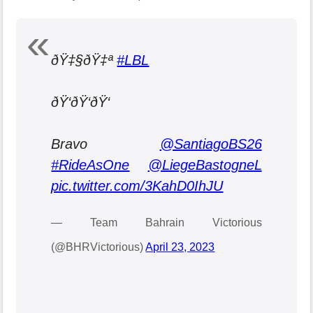
ðŸ‡§ðŸ‡ª
#LBL
ðŸ‘ðŸ‘ðŸ‘
Bravo
@SantiagoBS26
#RideAsOne
@LiegeBastogneL
pic.twitter.com/3KahD0IhJU
— Team Bahrain Victorious
(@BHRVictorious)
April 23, 2023