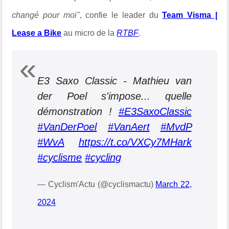
changé pour moi"
, confie le leader du
Team Visma |
Lease a Bike
au micro de la
RTBF
.
E3 Saxo Classic - Mathieu van
der Poel s'impose... quelle
démonstration !
#E3SaxoClassic
#VanDerPoel
#VanAert
#MvdP
#WvA
https://t.co/VXCy7MHark
#cyclisme
#cycling
— Cyclism'Actu (@cyclismactu)
March 22,
2024