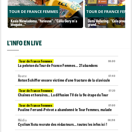
TOUR DE FRANCE FEMMES
TOUR DE FRANCE FEMM
Kasia Niewiadoma, "furieuse" : "Célia Gery m'a
Demi Vollering : "Cela prouve q
bloquée..."
grand..."
L'INFO EN LIVE
Tour de France Femmes
08:00
La peloton du Tour de France Femmes... 21 abandons
Route
07:40
Anton Schiffer encore victime d'une fracture de la clavicule
Tour de France Femmes
07:20
Chaînes et horaires… La diffusion TV de la 9e étape du Tour
Tour de France Femmes
07:00
Pauline Ferrand-Prévot a abandonné le Tour Femmes, malade
Média
08/08
Cyclism’Actu recrute des rédacteurs… toutes les infos ici !