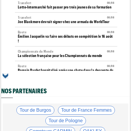
Transfert
08/08
Lotto-Intermarché fait passer pro trois jeunes de sa formation
Transfert
08/08
Joe Blackmore devrait signer chez une armada du WorldTour
Route
08/08
Émilien Jacquelin va faire ses débuts en compétition le 16 août
!
Championnats du Monde
08/08
La sélection française pour les Championnats du monde
Route
08/08
Romain Bardet hospitalisé après une chute dans la descente du
Ventoux
Tour de France Femmes
08/08
NOS PARTENAIRES
Kasia Niewiadoma, "furieuse" : "Célia Gery m'a bloquée..."
Tour de France Femmes
08/08
Loes Adegeest : "On essaiera encore demain..."
Tour de Burgos
Tour de France Femmes
Tour de France Femmes
08/08
Lilan Calmejane: "Pourquoi PFP nous raconte des salades ?"
Tour de Pologne
Tour de France Femmes
08/08