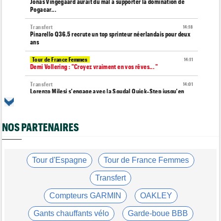
Jonas Vingegaard aurait du mal à supporter la domination de
Pogacar...
Transfert
14:18
Pinarello Q36.5 recrute un top sprinteur néerlandais pour deux
ans
Tour de France Femmes
14:11
Demi Vollering : "Croyez vraiment en vos rêves... "
Transfert
14:01
Lorenzo Milesi s'engage avec la Soudal Quick-Step jusqu'en
2029
Route
13:42
Un espoir de 16 ans très grièvement blessé, percuté par une
NOS PARTENAIRES
voiture !
Tour de Pologne
13:19
Louis Barré, son 1er succès chez les pros : "J'étais déterminé"
Tour d'Espagne
Tour de France Femmes
Tour de France Femmes
13:00
Transfert
Demi Vollering et la FDJ au sommet du classement des primes
Compteurs GARMIN
OAKLEY
Tour de France Femmes
12:42
Antonia Niedermaier : "J'ai pris des risques pour Kasia"
Gants chauffants vélo
Garde-boue BBB