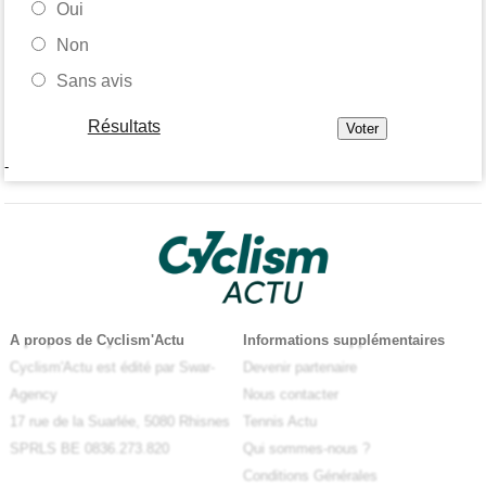
Oui
Non
Sans avis
Résultats
-
A propos de Cyclism'Actu
Informations supplémentaires
Cyclism'Actu est édité par Swar-
Devenir partenaire
Agency
Nous contacter
17 rue de la Suarlée, 5080 Rhisnes
Tennis Actu
SPRLS BE 0836.273.820
Qui sommes-nous ?
Conditions Générales