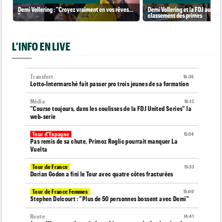
Demi Vollering : "Croyez vraiment en vos rêves...
Demi Vollering et la FDJ au so
"
classement des primes
L'INFO EN LIVE
Transfert
16:36
Lotto-Intermarché fait passer pro trois jeunes de sa formation
Média
16:12
"Course toujours, dans les coulisses de la FDJ United Series" la
web-serie
Tour d'Espagne
15:54
Pas remis de sa chute, Primoz Roglic pourrait manquer La
Vuelta
Tour de France
15:33
Dorian Godon a fini le Tour avec quatre côtes fracturées
Tour de France Femmes
15:00
Stephen Delcourt : "Plus de 50 personnes bossent avec Demi"
Route
14:41