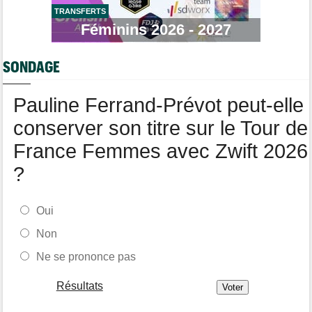
Tour de France Femmes
16:24
La startlist complète du Tour Femmes... déjà 16 abandons
TRANSFERTS
Féminins 2026 - 2027
Tour de France Femmes
13:52
Puck Pieterse : "Je vise le maillot à pois..."
SONDAGE
Tour de France Femmes
13:36
Marlen Reusser, maillot jaune : "Le Mont Ventoux, on verra"
Pauline Ferrand-Prévot peut-elle
conserver son titre sur le Tour de
France Femmes avec Zwift 2026
?
Oui
Non
Ne se prononce pas
Résultats
-