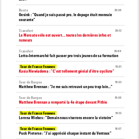
Route
20:30
Gesink : "Quand je suis passé pro, le dopage était monnaie
courante"
Transfert
20:12
Le Mercato vélo est ouvert... toutes les dernières infos et
rumeurs
Transfert
20:04
Lotto-Intermarché fait passer pro trois jeunes de sa formation
Tour de France Femmes
19:51
Kasia Niewiadoma : "C'est tellement génial d'être cycliste"
Tour de Burgos
19:33
Matthew Brennan : "Je me suis retrouvé un peu trop loin…"
Tour de Burgos
19:30
Matthew Brennan a remporté la 4e étape devant Pithie
Tour de France Femmes
19:15
Lorena Wiebes : "Demain nous viserons encore la victoire"
Tour de France Femmes
18:57
Puck Pieterse : "J'ai apprécié chaque instant du Ventoux"