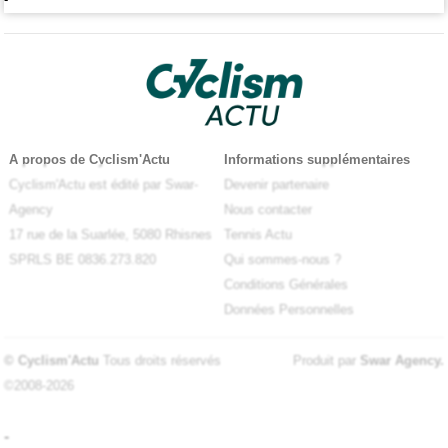
A propos de Cyclism'Actu
Informations supplémentaires
Cyclism'Actu est édité par Swar-
Devenir partenaire
Agency
Nous contacter
17 rue de la Suarlée, 5080 Rhisnes
Tennis Actu
SPRLS BE 0836.273.820
Qui sommes-nous ?
Conditions Générales
Données Personnelles
© Cyclism'Actu
Tous droits réservés
Produit par
Swar Agency
.
©2008-2026
-