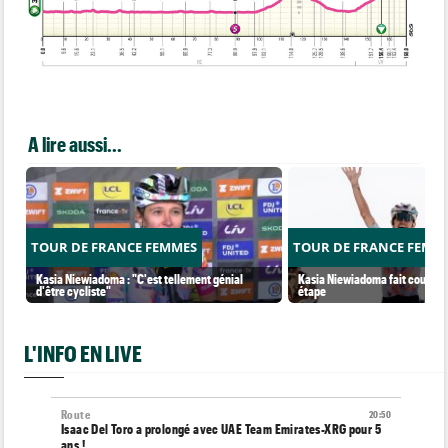
A lire aussi...
TOUR DE FRANCE FEMMES
TOUR DE FRANCE FEMM
Kasia Niewiadoma : "C'est tellement génial
Kasia Niewiadoma fait coup dou
d'être cycliste"
étape
L'INFO EN LIVE
Route
20:50
Isaac Del Toro a prolongé avec UAE Team Emirates-XRG pour 5
ans !