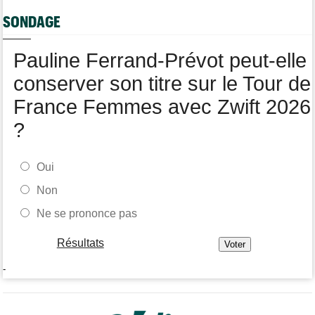
Média
06/08
Votre abonnement à Cyclism'Actu sans pub ni pop up : 9,99€
SONDAGE
pour 1 an
Tour de Burgos
06/08
Pauline Ferrand-Prévot peut-elle
Felix Gall remporte la 3e étape et prend les commandes du
général
conserver son titre sur le Tour de
France Femmes avec Zwift 2026
?
Oui
Non
Ne se prononce pas
Résultats
-