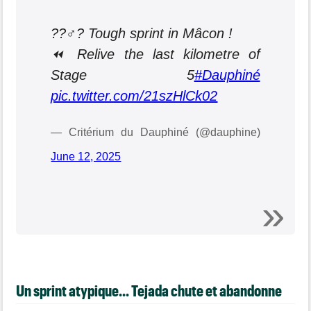
??‍♂️? Tough sprint in Mâcon !
⏪ Relive the last kilometre of
Stage 5
#Dauphiné
pic.twitter.com/21szHlCk02
— Critérium du Dauphiné (@dauphine)
June 12, 2025
Un sprint atypique... Tejada chute et abandonne