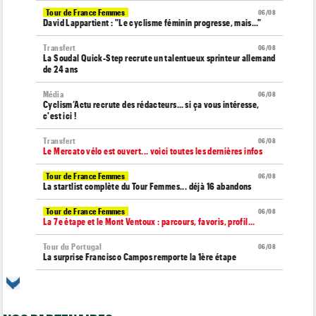
Tour de France Femmes
06/08
David Lappartient : "Le cyclisme féminin progresse, mais…"
Transfert
06/08
La Soudal Quick-Step recrute un talentueux sprinteur allemand
de 24 ans
Média
06/08
Cyclism’Actu recrute des rédacteurs… si ça vous intéresse,
c'est ici !
Transfert
06/08
Le Mercato vélo est ouvert... voici toutes les dernières infos
Tour de France Femmes
06/08
La startlist complète du Tour Femmes... déjà 16 abandons
Tour de France Femmes
06/08
La 7e étape et le Mont Ventoux : parcours, favoris, profil…
Tour du Portugal
06/08
La surprise Francisco Campos remporte la 1ère étape
Tour de Pologne
06/08
Bart Lemmen : "J'attendais cette 1ère victoire depuis
longtemps"