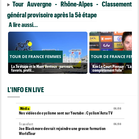
Tour Auvergne - Rhône-Alpes - Classement
général provisoire après la 5è étape
A lire aussi...
TOUR DE FRANCE FEMMES
TOUR DE FRANCE FEMM
La 7e étape et le Mont Ventoux : parcours,
Kim Le Court Pienaar : "La cour
favoris, profil…
complètement folle"
L'INFO EN LIVE
Média
06/08
Nos vidéos de cyclisme sont sur Youtube : Cyclism'Actu TV
Transfert
06/08
Joe Blackmore devrait rejoindre une grosse formation
WorldTour