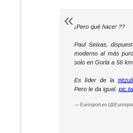
¡Pero qué hace! ??
Paul Seixas, dispuest
moderno al más puro
solo en Gorla a 56 km
Es líder de la
#itzu
Pero le da igual.
pic.
— Eurosport.es (@Eurospo