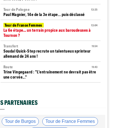
Tour de Pologne
12:25
Paul Magnier, 14e de la 3e étape... puis déclassé
Tour de France Femmes
12:04
La 6e étape… un terrain propice aux baroudeuses à
Tournon ?
Transfert
11:54
Soudal Quick-Step recrute un talentueux sprinteur
allemand de 24 ans !
Route
11:43
Trine Vingegaard : "L'entraînement ne devrait pas être
une corvée..."
Tour de France Femmes
11:20
Lorena Wiebes : "Génial de voir autant de spectateurs"
S PARTENAIRES
Tour de France Femmes
11:13
Demi Vollering : "Marlen Reusser n’est pas facile à
battre"
Tour de Burgos
Tour de France Femmes
Route
10:50