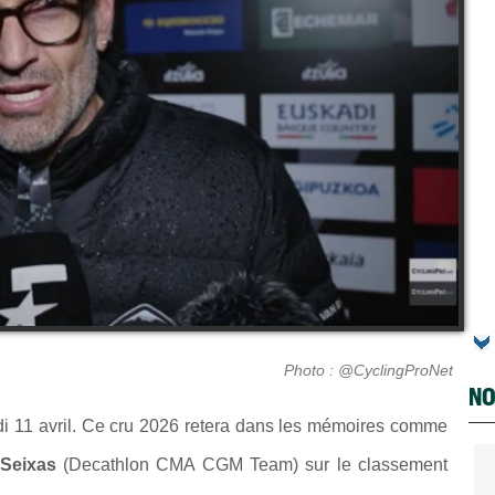
Photo : @CyclingProNet
NO
i 11 avril. Ce cru 2026 retera dans les mémoires comme
 Seixas
(Decathlon CMA CGM Team) sur le classement