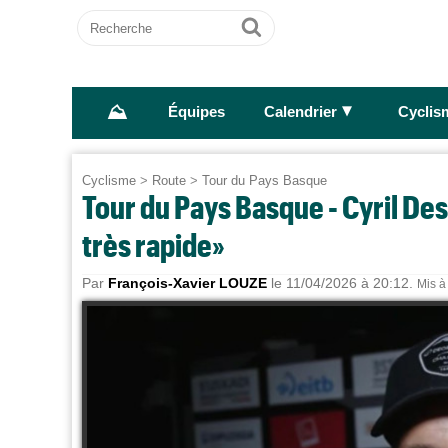
Recherche
Ok
⛰
►
Équipes
Calendrier
Cyclis
Cyclisme
>
Route
>
Tour du Pays Basque
Tour du Pays Basque - Cyril Des
très rapide»
Par
François-Xavier LOUZE
le 11/04/2026 à 20:12.
Mis à