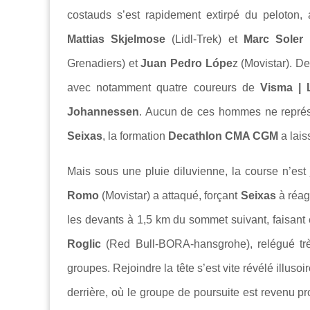
costauds s’est rapidement extirpé du peloton
Mattias Skjelmose
(Lidl-Trek) et
Marc Soler
(
Grenadiers) et
Juan Pedro Lópe
z (Movistar). De
avec notamment quatre coureurs de
Visma | 
Johannessen
. Aucun de ces hommes ne représe
Seixas
, la formation
Decathlon CMA CGM
a laiss
Mais sous une pluie diluvienne, la course n’est 
Romo
(Movistar) a attaqué, forçant
Seixas
à réag
les devants à 1,5 km du sommet suivant, faisant
Roglic
(Red Bull-BORA-hansgrohe), relégué tr
groupes. Rejoindre la tête s’est vite révélé illusoi
derrière, où le groupe de poursuite est revenu 