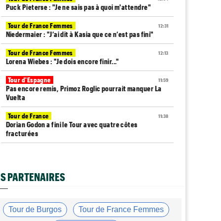
Puck Pieterse : "Je ne sais pas à quoi m'attendre"
Tour de France Femmes
12:31
Niedermaier : "J’ai dit à Kasia que ce n’est pas fini"
Tour de France Femmes
12:13
Lorena Wiebes : "Je dois encore finir..."
Tour d'Espagne
11:59
Pas encore remis, Primoz Roglic pourrait manquer La
Vuelta
Tour de France
11:38
Dorian Godon a fini le Tour avec quatre côtes
fracturées
Média
11:20
Cyclism’Actu recrute rédacteurs… toutes les
informations ici !
S PARTENAIRES
Tour de France Femmes
11:13
La FDJ-SUEZ assume sa stratégie : "C'est ça, le
cyclisme"
Tour de Burgos
Tour de France Femmes