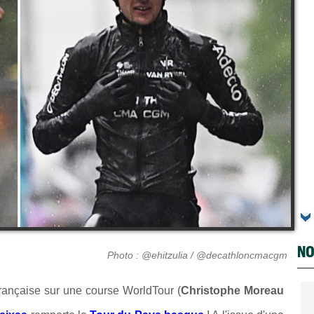
NO
Photo : @ehitzulia / @decathloncmacgm
e française sur une course WorldTour (
Christophe Moreau