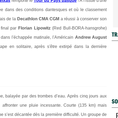
eixas
remporte le
Tour du Pays basque
! A l'issue d'une
tée dans des conditions dantesques et où le classement
ais de la
Decathlon CMA CGM
a réussi à conserver son
 final par
Florian Lipowitz
(Red Bull-BORA-hansgrohe)
TR
i dans l'échappée matinale, l'Américain
Andrew August
pe en solitaire, après s'être extirpé dans la dernière
ue, balayée par des trombes d’eau. Après cinq jours aux
SO
dû affronter une pluie incessante. Courte (135 km) mais
pe s’est décantée dès la première difficulté. Un groupe de