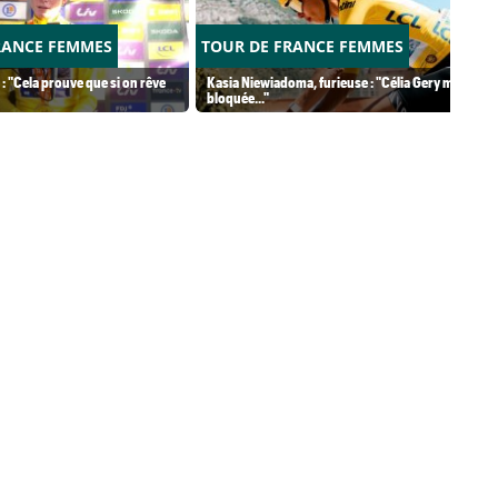
RANCE FEMMES
TOUR DE FRANCE FEMMES
 : "Cela prouve que si on rêve
Kasia Niewiadoma, furieuse : "Célia Gery m'a
bloquée..."