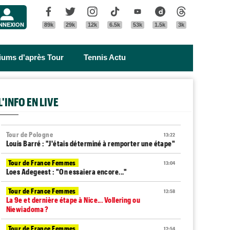
Menu
Facebook
Twitter
Instagram
Tik Tok
Youtube
Dailymotion
Threads
NNEXION
89k
29k
12k
6.5k
53k
1.5k
3k
riums d'après Tour
Tennis Actu
L'INFO EN LIVE
Tour de Pologne
13:22
Louis Barré : "J'étais déterminé à remporter une étape"
Tour de France Femmes
13:04
Loes Adegeest : "On essaiera encore..."
Tour de France Femmes
12:58
La 9e et dernière étape à Nice... Vollering ou
Niewiadoma ?
Tour de France Femmes
12:54