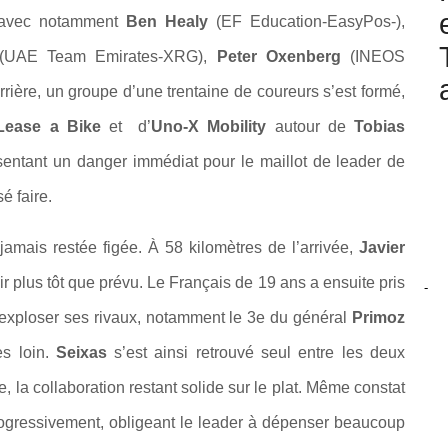
, avec notamment
Ben Healy
(EF Education-EasyPos-),
UAE Team Emirates-XRG),
Peter Oxenberg
(INEOS
rrière, un groupe d’une trentaine de coureurs s’est formé,
Lease a Bike
et d’
Uno-X Mobility
autour de
Tobias
ntant un danger immédiat pour le maillot de leader de
é faire.
jamais restée figée. À 58 kilomètres de l’arrivée,
Javier
ir plus tôt que prévu. Le Français de 19 ans a ensuite pris
-
 exploser ses rivaux, notamment le 3e du général
Primoz
ès loin.
Seixas
s’est ainsi retrouvé seul entre les deux
re, la collaboration restant solide sur le plat. Même constat
progressivement, obligeant le leader à dépenser beaucoup