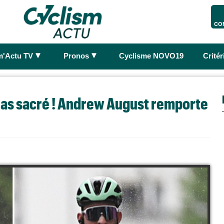
CO
►
►
m'Actu TV
Pronos
Cyclisme NOVO19
Crité
ixas sacré ! Andrew August remporte