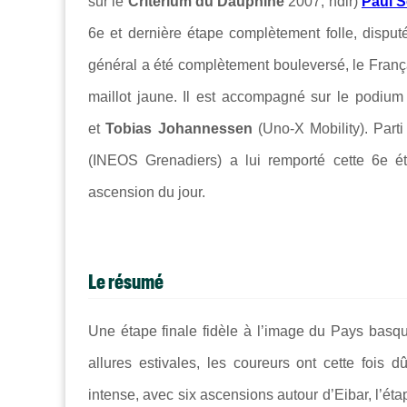
sur le
Critérium du Dauphiné
2007, ndlr)
Paul S
6e et dernière étape complètement folle, dispu
général a été complètement bouleversé, le Franç
maillot jaune. Il est accompagné sur le podium
et
Tobias Johannessen
(Uno-X Mobility). Part
(INEOS Grenadiers) a lui remporté cette 6e éta
ascension du jour.
Le résumé
Une étape finale fidèle à l’image du Pays basq
allures estivales, les coureurs ont cette fois 
intense, avec six ascensions autour d’Eibar, l’éta