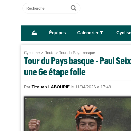
Recherche
Ok
⛰
►
Équipes
Calendrier
Cyclis
Cyclisme
>
Route
>
Tour du Pays basque
Tour du Pays basque - Paul Se
une 6e étape folle
Par
Titouan LABOURIE
le 11/04/2026 à 17:49